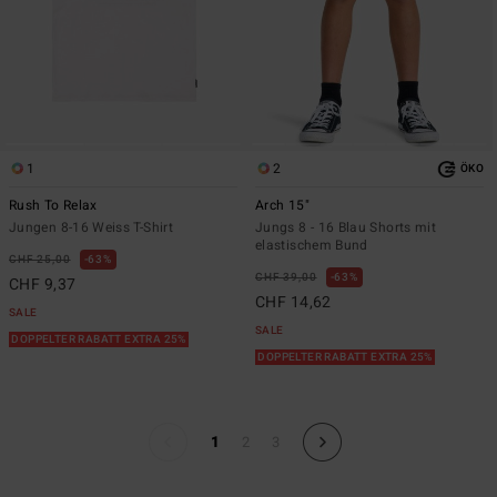
1
2
ÖKO
Rush To Relax
Arch 15"
Jungen 8-16 Weiss T-Shirt
Jungs 8 - 16 Blau Shorts mit
elastischem Bund
CHF 25,00
63%
CHF 39,00
63%
CHF 9,37
CHF 14,62
SALE
SALE
DOPPELTER RABATT EXTRA 25%
DOPPELTER RABATT EXTRA 25%
1
2
3