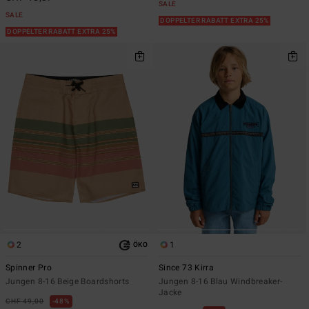
SALE
SALE
DOPPELTER RABATT EXTRA 25%
DOPPELTER RABATT EXTRA 25%
2
1
ÖKO
Spinner Pro
Since 73 Kirra
Jungen 8-16 Beige Boardshorts
Jungen 8-16 Blau Windbreaker-
Jacke
CHF 49,00
48%