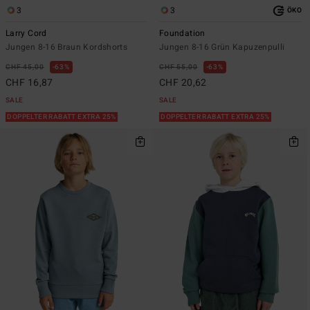
3
3
ÖKO
Larry Cord
Foundation
Jungen 8-16 Braun Kordshorts
Jungen 8-16 Grün Kapuzenpulli
CHF 45,00
63%
CHF 55,00
63%
CHF 16,87
CHF 20,62
SALE
SALE
DOPPELTER RABATT EXTRA 25%
DOPPELTER RABATT EXTRA 25%