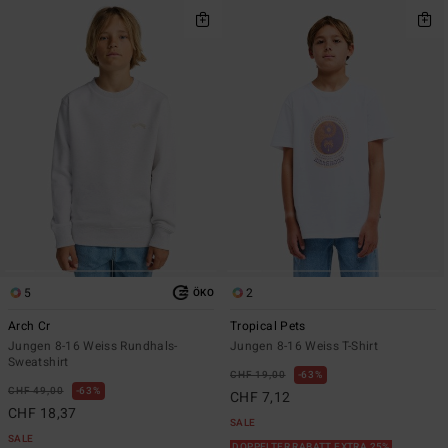
5
2
ÖKO
Arch Cr
Tropical Pets
Jungen 8-16 Weiss Rundhals-
Jungen 8-16 Weiss T-Shirt
Sweatshirt
CHF 19,00
63%
CHF 49,00
63%
CHF 7,12
CHF 18,37
SALE
SALE
DOPPELTER RABATT EXTRA 25%