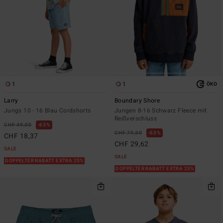
1
1
ÖKO
Larry
Boundary Shore
Jungs 10 - 16 Blau Cordshorts
Jungen 8-16 Schwarz Fleece mit
Reißverschluss
CHF 49,00
63%
CHF 79,00
63%
CHF 18,37
CHF 29,62
SALE
SALE
DOPPELTER RABATT EXTRA 25%
DOPPELTER RABATT EXTRA 25%