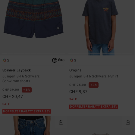
2
3
ÖKO
Spinner Layback
Origins
Jungen 8-16 Schwarz
Jungen 8-16 Schwarz T-Shirt
Schwimmshorts
CHF 25,00
63%
CHF 39,00
48%
CHF 9,37
CHF 20,47
SALE
SALE
DOPPELTER RABATT EXTRA 25%
DOPPELTER RABATT EXTRA 25%