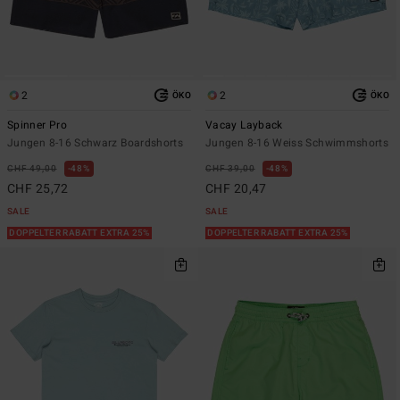
2
2
ÖKO
ÖKO
Spinner Pro
Vacay Layback
Jungen 8-16 Schwarz Boardshorts
Jungen 8-16 Weiss Schwimmshorts
CHF 49,00
48%
CHF 39,00
48%
CHF 25,72
CHF 20,47
SALE
SALE
DOPPELTER RABATT EXTRA 25%
DOPPELTER RABATT EXTRA 25%