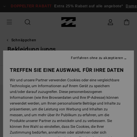
Direkt
PPELTER RABATT
Extra 25% Rabatt auf alle angebote*
Damen
Herre
zur
Produkt
Auswahl
springen
Schnäppchen
Bekleidung jungs
Fortfahren ohne zu akzeptieren
TREFFEN SIE EINE AUSWAHL FÜR IHRE DATEN
Filtern & Sortieren
119
Ergebnisse
Wir und unsere Partner verwenden Cookies oder eine vergleichbare
Technologie, um Informationen auf Ihrem Gerät zu speichern
Direkt
Überspringen
und/oder darauf zuzugreifen. Diese personenbezogenen
zu
und
Informationen (wie Ihre Browserdaten und Ihre IP-Adresse) können
den
filtern
verwendet werden, um Ihnen personalisierte Beiträge und Inhalte zu
Filterkriterien
nach
präsentieren, um die Leistung von Werbung und Inhalten zu
springen
messen, und um mehr über ihr Publikum zu erfahren, um die
Produkte unserer Partner zu entwickeln und zu verbessern. Sie
können Ihre Wahl so einstellen, dass Sie Cookies, die Ihrer
Zustimmung bedürfen, annehmen oder ablehnen oder sich