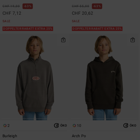
CHF 19,00
63%
CHF 55,00
63%
CHF 7,12
CHF 20,62
SALE
SALE
DOPPELTER RABATT EXTRA 25%
DOPPELTER RABATT EXTRA 25%
2
10
ÖKO
ÖKO
Burleigh
Arch Po