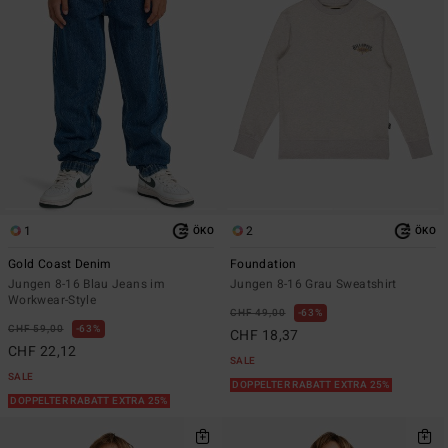
1
2
ÖKO
ÖKO
Gold Coast Denim
Foundation
Jungen 8-16 Blau Jeans im
Jungen 8-16 Grau Sweatshirt
Workwear-Style
CHF 49,00
63%
CHF 59,00
63%
CHF 18,37
CHF 22,12
SALE
SALE
DOPPELTER RABATT EXTRA 25%
DOPPELTER RABATT EXTRA 25%