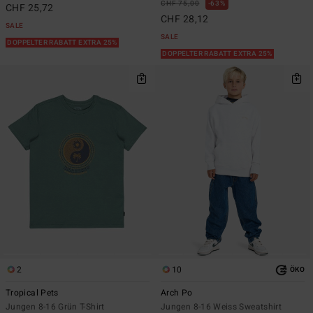
CHF 75,00
63%
CHF 25,72
CHF 28,12
SALE
SALE
DOPPELTER RABATT EXTRA 25%
DOPPELTER RABATT EXTRA 25%
2
10
ÖKO
Tropical Pets
Arch Po
Jungen 8-16 Grün T-Shirt
Jungen 8-16 Weiss Sweatshirt