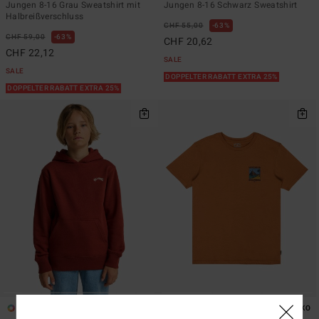
Jungen 8-16 Grau Sweatshirt mit
Jungen 8-16 Schwarz Sweatshirt
Halbreißverschluss
CHF 55,00
63%
CHF 59,00
63%
CHF 20,62
CHF 22,12
SALE
SALE
DOPPELTER RABATT EXTRA 25%
DOPPELTER RABATT EXTRA 25%
10
1
ÖKO
ÖKO