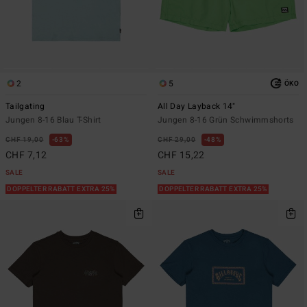
2
5
ÖKO
Tailgating
All Day Layback 14"
Jungen 8-16 Blau T-Shirt
Jungen 8-16 Grün Schwimmshorts
CHF 19,00
63%
CHF 29,00
48%
CHF 7,12
CHF 15,22
SALE
SALE
DOPPELTER RABATT EXTRA 25%
DOPPELTER RABATT EXTRA 25%