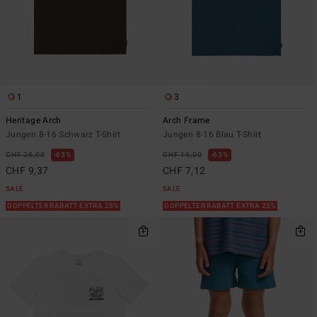
1
3
Heritage Arch
Arch Frame
Jungen 8-16 Schwarz T-Shirt
Jungen 8-16 Blau T-Shirt
CHF 25,00
63%
CHF 19,00
63%
CHF 9,37
CHF 7,12
SALE
SALE
DOPPELTER RABATT EXTRA 25%
DOPPELTER RABATT EXTRA 25%