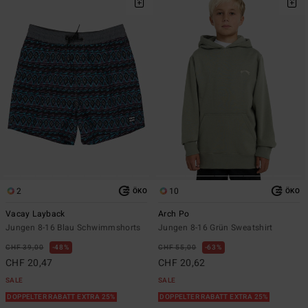
2
10
ÖKO
ÖKO
Vacay Layback
Arch Po
Jungen 8-16 Blau Schwimmshorts
Jungen 8-16 Grün Sweatshirt
CHF 39,00
48%
CHF 55,00
63%
CHF 20,47
CHF 20,62
SALE
SALE
DOPPELTER RABATT EXTRA 25%
DOPPELTER RABATT EXTRA 25%