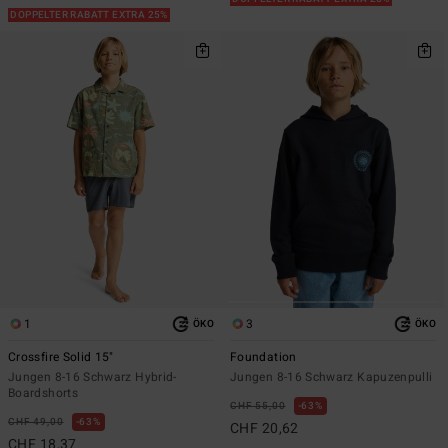
DOPPELTER RABATT EXTRA 25%
1
3
ÖKO
ÖKO
Crossfire Solid 15"
Foundation
Jungen 8-16 Schwarz Hybrid-
Jungen 8-16 Schwarz Kapuzenpulli
Boardshorts
CHF 55,00
63%
CHF 49,00
63%
CHF 20,62
CHF 18,37