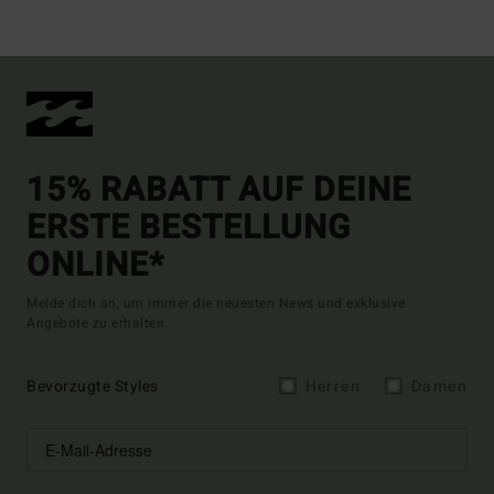
15% RABATT AUF DEINE
ERSTE BESTELLUNG
ONLINE*
Melde dich an, um immer die neuesten News und exklusive
Angebote zu erhalten.
Bevorzugte Styles
Herren
Damen