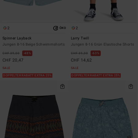
2
2
ÖKO
Spinner Layback
Larry Twill
Jungen 8-16 Beige Schwimmshorts
Jungen 8-16 Grün Elastische Shorts
CHF 39,00
48%
CHF 39,00
63%
CHF 20,47
CHF 14,62
SALE
SALE
DOPPELTER RABATT EXTRA 25%
DOPPELTER RABATT EXTRA 25%