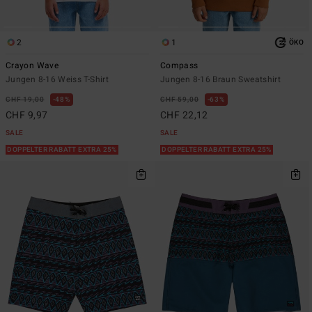
2
1
ÖKO
Crayon Wave
Compass
Jungen 8-16 Weiss T-Shirt
Jungen 8-16 Braun Sweatshirt
CHF 19,00
48%
CHF 59,00
63%
CHF 9,97
CHF 22,12
SALE
SALE
DOPPELTER RABATT EXTRA 25%
DOPPELTER RABATT EXTRA 25%