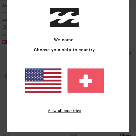
Arch Po
Post Cards
Jungen 8-16 Rot Sweatshirt
Jungen 8-16 Braun T-Shirt
CHF 55,00
63%
CHF 29,00
63%
CHF 20,62
CHF 10,87
SALE
SALE
Welcome!
DOPPELTER RABATT EXTRA 25%
DOPPELTER RABATT EXTRA 25%
Choose your ship-to country
View all countries