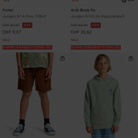
2
5
ÖKO
Portal
Arch Block Po
Jungen 8-16 Grau T-Shirt
Jungen 8-16 Lila Kapuzenpulli
CHF 25,00
63%
CHF 55,00
63%
CHF 9,37
CHF 20,62
SALE
SALE
DOPPELTER RABATT EXTRA 25%
DOPPELTER RABATT EXTRA 25%