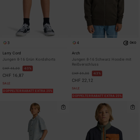
3
4
ÖKO
Larry Cord
Arch
Jungen 8-16 Grün Kordshorts
Jungen 8-16 Schwarz Hoodie mit
Reißverschluss
CHF 45,00
63%
CHF 59,00
63%
CHF 16,87
CHF 22,12
SALE
SALE
DOPPELTER RABATT EXTRA 25%
DOPPELTER RABATT EXTRA 25%