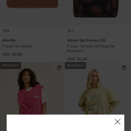
6
1
Alta Rib
School Out Canvas 20L
Frauen Rot Mütze
Frauen Schwarz Mittelgroßer
Rucksack
CHF 29,00
CHF 55,00
BRANDNEU
BRANDNEU