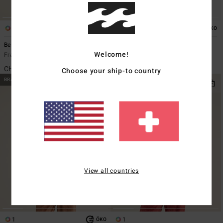
2
2
ÖKO
ÖKO
Be Happy
Chasing Horizons
Welcome!
Frauen Rosa Sherpa-Weste
Frauen Grün Sweatshirt
CHF 69,00
CHF 69,00
Choose your ship-to country
BRANDNEU
BRANDNEU
View all countries
1
1
ÖKO