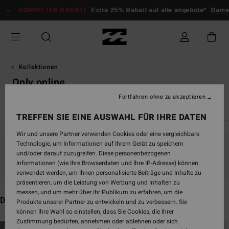
Direkt
PPELTER RABATT
Extra 25% Rabatt auf alle angebote*
Damen
Herre
zur
Produkt
Auswahl
springen
Kollektionen
Only online
Fortfahren ohne zu akzeptieren
Öko
Adventure Division
Only Online
Le Surf Le Love
TREFFEN SIE EINE AUSWAHL FÜR IHRE DATEN
Wir und unsere Partner verwenden Cookies oder eine vergleichbare
Technologie, um Informationen auf Ihrem Gerät zu speichern
und/oder darauf zuzugreifen. Diese personenbezogenen
Bleib dabei, die Produkte sind bald wieder da
Informationen (wie Ihre Browserdaten und Ihre IP-Adresse) können
verwendet werden, um Ihnen personalisierte Beiträge und Inhalte zu
präsentieren, um die Leistung von Werbung und Inhalten zu
messen, und um mehr über ihr Publikum zu erfahren, um die
Das könnte dir auch gefallen
Produkte unserer Partner zu entwickeln und zu verbessern. Sie
können Ihre Wahl so einstellen, dass Sie Cookies, die Ihrer
Zustimmung bedürfen, annehmen oder ablehnen oder sich
Direkt
Überspringen
BRANDNEU
BRANDNEU