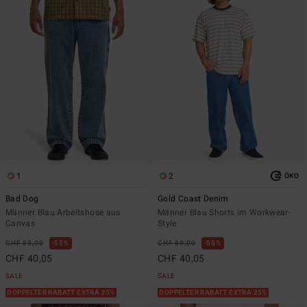
1
2
ÖKO
Bad Dog
Gold Coast Denim
Männer Blau Arbeitshose aus
Männer Blau Shorts im Workwear-
Canvas
Style
CHF 89,00
55%
CHF 89,00
55%
CHF 40,05
CHF 40,05
SALE
SALE
DOPPELTER RABATT EXTRA 25%
DOPPELTER RABATT EXTRA 25%