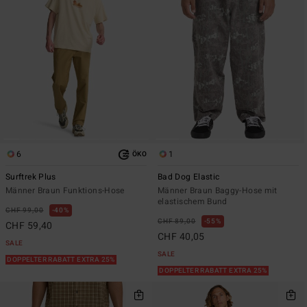
6
1
ÖKO
Surftrek Plus
Bad Dog Elastic
Männer Braun Funktions-Hose
Männer Braun Baggy-Hose mit
elastischem Bund
CHF 99,00
40%
CHF 89,00
55%
CHF 59,40
CHF 40,05
SALE
SALE
DOPPELTER RABATT EXTRA 25%
DOPPELTER RABATT EXTRA 25%