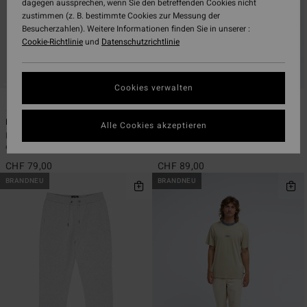
dagegen aussprechen, wenn Sie den betreffenden Cookies nicht
zustimmen (z. B. bestimmte Cookies zur Messung der
Besucherzahlen). Weitere Informationen finden Sie in unserer :
Cookie-Richtlinie
und
Datenschutzrichtlinie
Cookies verwalten
5
2
ÖKO
Larry Cord
73 Denim
Alle Cookies akzeptieren
Männer Grün Cordhose mit
Männer Schwarz Jeans mit Relaxed
elastischem Bund
Fit
CHF 79,00
CHF 89,00
BRANDNEU
BRANDNEU