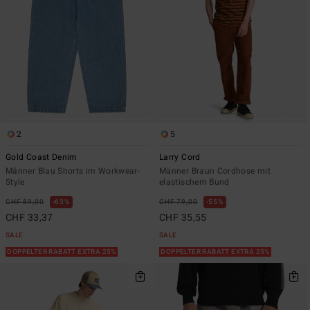
2
5
Gold Coast Denim
Larry Cord
Männer Blau Shorts im Workwear-
Männer Braun Cordhose mit
Style
elastischem Bund
CHF 89,00
63%
CHF 79,00
55%
CHF 33,37
CHF 35,55
SALE
SALE
DOPPELTER RABATT EXTRA 25%
DOPPELTER RABATT EXTRA 25%