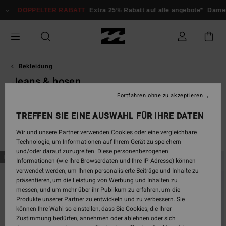
Direkt
DOPPELTER RABATT
Extra 25% Rabatt auf alle angebote*
Damen
H
zur
Produkt
Auswahl
springen
Bekleidung
Jeans & hosen
Fortfahren ohne zu akzeptieren
s
Jeans & Hosen
Sweatshirts
Jacken
Fleeceartikel
Pul
TREFFEN SIE EINE AUSWAHL FÜR IHRE DATEN
Wir und unsere Partner verwenden Cookies oder eine vergleichbare
Filtern & Sortieren
28
Ergebnisse
Technologie, um Informationen auf Ihrem Gerät zu speichern
und/oder darauf zuzugreifen. Diese personenbezogenen
Direkt
Überspringen
BRANDNEU
BRANDNEU
Informationen (wie Ihre Browserdaten und Ihre IP-Adresse) können
zu
und
verwendet werden, um Ihnen personalisierte Beiträge und Inhalte zu
den
filtern
präsentieren, um die Leistung von Werbung und Inhalten zu
Filterkriterien
nach
messen, und um mehr über ihr Publikum zu erfahren, um die
springen
Produkte unserer Partner zu entwickeln und zu verbessern. Sie
können Ihre Wahl so einstellen, dass Sie Cookies, die Ihrer
Zustimmung bedürfen, annehmen oder ablehnen oder sich