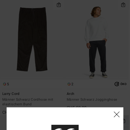
5
2
ÖKO
Larry Cord
Arch
Männer Schwarz Cordhose mit
Männer Schwarz Jogginghose
elastischem Bund
CHF 59,00
CHF 79,00