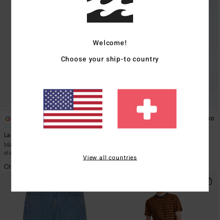
Welcome!
Choose your ship-to country
5
1
ÖKO
Larry Cord
Bad Dog Workwear Denim
Männer Braun Cordhose mit
Männer Blau Jeans im Workwear-
elastischem Bund
Stil
View all countries
CHF 79,00
CHF 89,00