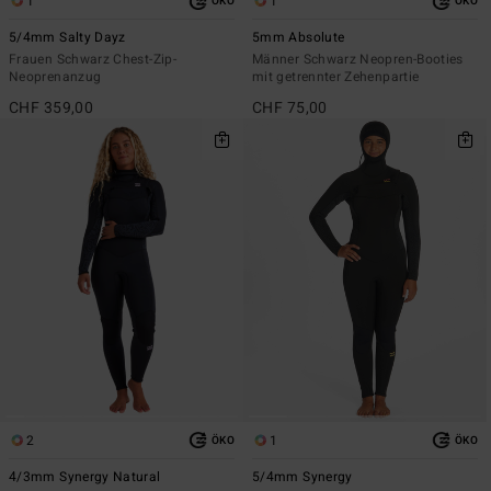
1
1
ÖKO
ÖKO
5/4mm Salty Dayz
5mm Absolute
Frauen Schwarz Chest-Zip-
Männer Schwarz Neopren-Booties
Neoprenanzug
mit getrennter Zehenpartie
CHF 359,00
CHF 75,00
2
1
ÖKO
ÖKO
4/3mm Synergy Natural
5/4mm Synergy