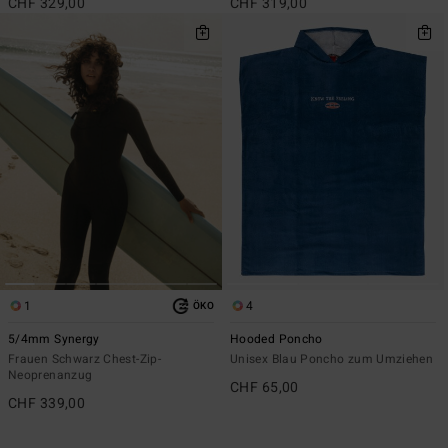
CHF 329,00
CHF 319,00
1
4
ÖKO
5/4mm Synergy
Hooded Poncho
Frauen Schwarz Chest-Zip-
Unisex Blau Poncho zum Umziehen
Neoprenanzug
CHF 65,00
CHF 339,00