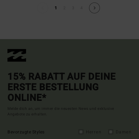
1
2
3
4
15% RABATT AUF DEINE
ERSTE BESTELLUNG
ONLINE*
Melde dich an, um immer die neuesten News und exklusive
Angebote zu erhalten.
Bevorzugte Styles
Herren
Damen