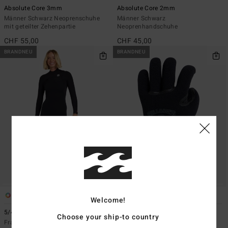
Absolute Core 3mm
Absolute Core 2mm
Männer Schwarz Neoprenschuhe
Männer Schwarz
mit geteilter Zehenpartie
Neoprenhandschuhe
CHF 55,00
CHF 45,00
BRANDNEU
BRANDNEU
1
1
Welcome!
5/4mm Furnace Revo
Furnace Ultra 3mm
Choose your ship-to country
Frauen Schwarz Neoprenanzug mit
Männer Schwarz