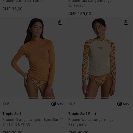
Frauen Grün Surf-T-Shirt
Frauen Lila Langärmeliger
Springsuit
CHF 35,00
CHF 159,00
5
2
ÖKO
ÖKO
Tropic Surf
Tropic Surf Print
Frauen Orange Langärmliges Surf-T-
Frauen Weiss Langärmliger
Shirt mit UPF 50
Rashguard
CHF 39,00
CHF 49,00