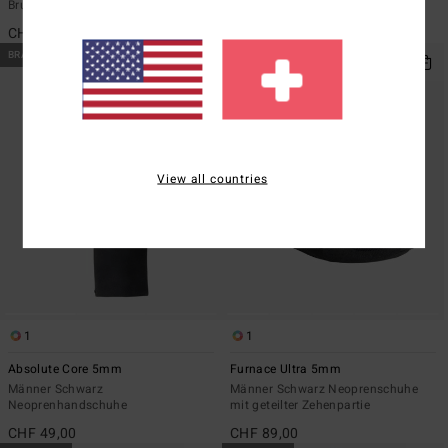
Brustreißverschluss
Neoprenhandschuhe
CHF 399,00
CHF 65,00
BRANDNEU
BRANDNEU
View all countries
1
1
Absolute Core 5mm
Furnace Ultra 5mm
Männer Schwarz
Männer Schwarz Neoprenschuhe
Neoprenhandschuhe
mit geteilter Zehenpartie
CHF 49,00
CHF 89,00