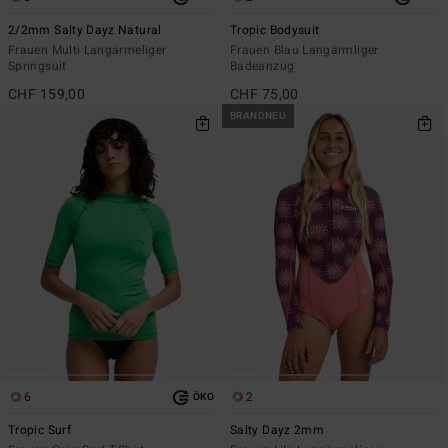
2/2mm Salty Dayz Natural
Tropic Bodysuit
Frauen Multi Langärmeliger
Frauen Blau Langärmliger
Springsuit
Badeanzug
CHF 159,00
CHF 75,00
BRANDNEU
6
2
ÖKO
Tropic Surf
Salty Dayz 2mm