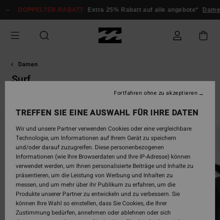
Direkt
OPPELTER RABATT
Extra 25% Rabatt auf alle angebote*
Damen
Herr
zur
Produkt
Auswahl
springen
Damen
Surf
Fortfahren ohne zu akzeptieren
Alle ansehen
Neoprenanzüge
Springsuits
Jacken, West
TREFFEN SIE EINE AUSWAHL FÜR IHRE DATEN
Wir und unsere Partner verwenden Cookies oder eine vergleichbare
Technologie, um Informationen auf Ihrem Gerät zu speichern
und/oder darauf zuzugreifen. Diese personenbezogenen
Informationen (wie Ihre Browserdaten und Ihre IP-Adresse) können
verwendet werden, um Ihnen personalisierte Beiträge und Inhalte zu
präsentieren, um die Leistung von Werbung und Inhalten zu
messen, und um mehr über ihr Publikum zu erfahren, um die
Produkte unserer Partner zu entwickeln und zu verbessern. Sie
können Ihre Wahl so einstellen, dass Sie Cookies, die Ihrer
Zustimmung bedürfen, annehmen oder ablehnen oder sich