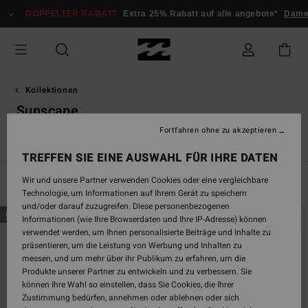
Direkt
DOPPELTER RABATT
Extra 25% Rabatt auf alle angebote*
Dam
zur
Produkt
Auswahl
springen
Kollektionen
Sunscape
Fortfahren ohne zu akzeptieren
e
Sunscape
Essentials
TY Williams
Öko
Adventure Div
TREFFEN SIE EINE AUSWAHL FÜR IHRE DATEN
Wir und unsere Partner verwenden Cookies oder eine vergleichbare
Filtern & Sortieren
31
Ergebnisse
Technologie, um Informationen auf Ihrem Gerät zu speichern
und/oder darauf zuzugreifen. Diese personenbezogenen
Direkt
Überspringen
BRANDNEU
BRANDNEU
Informationen (wie Ihre Browserdaten und Ihre IP-Adresse) können
zu
und
verwendet werden, um Ihnen personalisierte Beiträge und Inhalte zu
den
filtern
präsentieren, um die Leistung von Werbung und Inhalten zu
Filterkriterien
nach
messen, und um mehr über ihr Publikum zu erfahren, um die
springen
Produkte unserer Partner zu entwickeln und zu verbessern. Sie
können Ihre Wahl so einstellen, dass Sie Cookies, die Ihrer
Zustimmung bedürfen, annehmen oder ablehnen oder sich