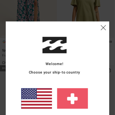
2
1
ÖKO
ÖKO
Split Spirit
Heritage
Frauen Grün Hose mit Relaxed Fit
Frauen Grau T-Shirt
CHF 69,00
CHF 75,00
Welcome!
BRANDNEU
BRANDNEU
Choose your ship-to country