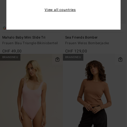
View all countries
1
1
Mahalo Baby Mini Slide Tri
Sea Friends Bomber
Frauen Blau Triangle-Bikinioberteil
Frauen Weiss Bomberjacke
CHF 49,00
CHF 129,00
BRANDNEU
BRANDNEU