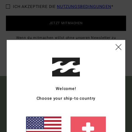
ICH AKZEPTIERE DIE
NUTZUNGSBEDINGUNGEN
*
JETZT MITMACHEN
Wenn du mitmachen willst ohne unseren Newsletter zu
abonnieren,
klicke hier
Welcome!
Choose your ship-to country
15% RABATT AUF DEINE
ERSTE BESTELLUNG
ONLINE*