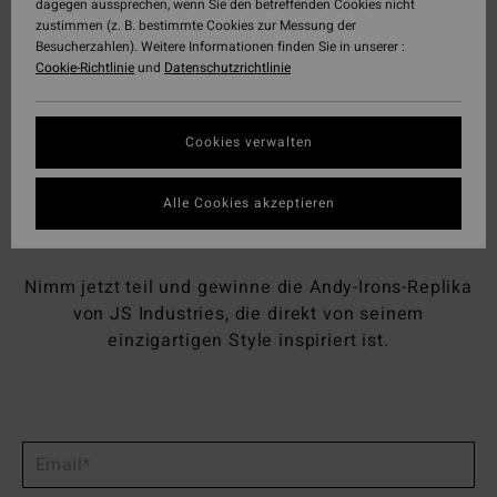
Gewinne das legendäre Andy
dagegen aussprechen, wenn Sie den betreffenden Cookies nicht
zustimmen (z. B. bestimmte Cookies zur Messung der
Besucherzahlen). Weitere Informationen finden Sie in unserer :
Irons Surfboard.
Cookie-Richtlinie
und
Datenschutzrichtlinie
Cookies verwalten
Was wäre, wenn du in deiner nächsten Session mit
dem Board einer Legende ripst?
Alle Cookies akzeptieren
Nimm jetzt teil und gewinne die Andy-Irons-Replika
von JS Industries, die direkt von seinem
einzigartigen Style inspiriert ist.