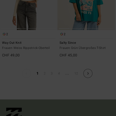
2
2
Way Out Knit
Salty Since
Frauen Weiss Rippstrick-Oberteil
Frauen Grün Übergroßes T-Shirt
CHF 49,00
CHF 45,00
...
1
2
3
4
12