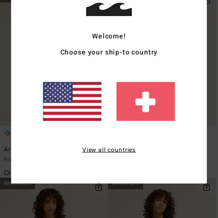
Welcome!
Choose your ship-to country
1
1
ÖKO
View all countries
A/DIV Stamp
Ty Williams Kendall
Frauen Schwarz Longsleeve
Frauen Beige Sweatshirt
CHF 49,00
CHF 79,00
BRANDNEU
BRANDNEU