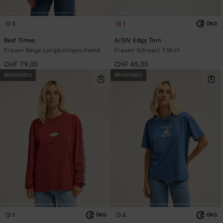
3
1
ÖKO
Best Times
A/DIV Edgy Tom
Frauen Beige Langärmliges Hemd
Frauen Schwarz T-Shirt
CHF 79,00
CHF 45,00
BRANDNEU
BRANDNEU
1
6
ÖKO
ÖKO