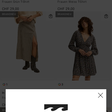
Frauen Grün T-Shirt
Frauen Weiss T-Shirt
CHF 29,00
CHF 29,00
BRANDNEU
BRANDNEU
1
3
In Your Light
In Ur Dreams
Frauen Schwarz Seersucker-Rock
Frauen Schwarz Blousonkleid
CHF 75,00
CHF 89,00
BRANDNEU
BRANDNEU