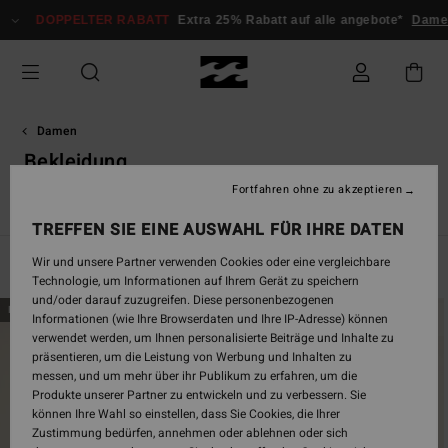
Direkt
OPPELTER RABATT
Extra 25% Rabatt auf alle angebote*
Damen
Herre
zur
Produkt
Auswahl
springen
Damen
Bekleidung
Fortfahren ohne zu akzeptieren
Alle ansehen
T-Shirts
Tops
Hemden
Kleider
Shor
TREFFEN SIE EINE AUSWAHL FÜR IHRE DATEN
Wir und unsere Partner verwenden Cookies oder eine vergleichbare
Filtern & Sortieren
560
Ergebnisse
Technologie, um Informationen auf Ihrem Gerät zu speichern
und/oder darauf zuzugreifen. Diese personenbezogenen
Direkt
Überspringen
BRANDNEU
BRANDNEU
Informationen (wie Ihre Browserdaten und Ihre IP-Adresse) können
zu
und
verwendet werden, um Ihnen personalisierte Beiträge und Inhalte zu
den
filtern
präsentieren, um die Leistung von Werbung und Inhalten zu
Filterkriterien
nach
messen, und um mehr über ihr Publikum zu erfahren, um die
springen
Produkte unserer Partner zu entwickeln und zu verbessern. Sie
können Ihre Wahl so einstellen, dass Sie Cookies, die Ihrer
Zustimmung bedürfen, annehmen oder ablehnen oder sich