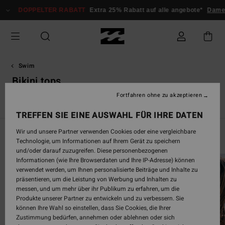
Direkt
PELTER RABATT
Extra 25% Rabatt auf alle angebote*
Damen
Herren
zur
Produkt
Auswahl
springen
Swim
Bikini tops
Fortfahren ohne zu akzeptieren
Bikini tops
Bikinihosen
Badeanzüge
Bademode Unifar
TREFFEN SIE EINE AUSWAHL FÜR IHRE DATEN
Wir und unsere Partner verwenden Cookies oder eine vergleichbare
Swim Guide
Technologie, um Informationen auf Ihrem Gerät zu speichern
und/oder darauf zuzugreifen. Diese personenbezogenen
Informationen (wie Ihre Browserdaten und Ihre IP-Adresse) können
verwendet werden, um Ihnen personalisierte Beiträge und Inhalte zu
präsentieren, um die Leistung von Werbung und Inhalten zu
messen, und um mehr über ihr Publikum zu erfahren, um die
Produkte unserer Partner zu entwickeln und zu verbessern. Sie
können Ihre Wahl so einstellen, dass Sie Cookies, die Ihrer
Zustimmung bedürfen, annehmen oder ablehnen oder sich