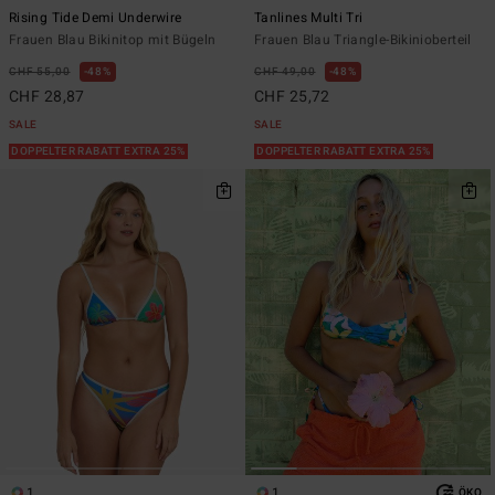
Rising Tide Demi Underwire
Tanlines Multi Tri
Frauen Blau Bikinitop mit Bügeln
Frauen Blau Triangle-Bikinioberteil
CHF 55,00
48%
CHF 49,00
48%
CHF 28,87
CHF 25,72
SALE
SALE
DOPPELTER RABATT EXTRA 25%
DOPPELTER RABATT EXTRA 25%
1
1
ÖKO