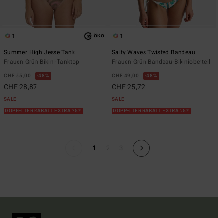
1
1
ÖKO
Summer High Jesse Tank
Salty Waves Twisted Bandeau
Frauen Grün Bikini-Tanktop
Frauen Grün Bandeau-Bikinioberteil
CHF 55,00
48%
CHF 49,00
48%
CHF 28,87
CHF 25,72
SALE
SALE
DOPPELTER RABATT EXTRA 25%
DOPPELTER RABATT EXTRA 25%
1
2
3