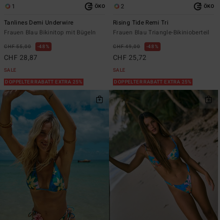
1
2
ÖKO
ÖKO
Tanlines Demi Underwire
Rising Tide Remi Tri
Frauen Blau Bikinitop mit Bügeln
Frauen Blau Triangle-Bikinioberteil
CHF 55,00
48%
CHF 49,00
48%
CHF 28,87
CHF 25,72
SALE
SALE
DOPPELTER RABATT EXTRA 25%
DOPPELTER RABATT EXTRA 25%