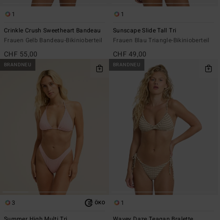
1
1
Crinkle Crush Sweetheart Bandeau
Sunscape Slide Tall Tri
Frauen Gelb Bandeau-Bikinioberteil
Frauen Blau Triangle-Bikinioberteil
CHF 55,00
CHF 49,00
BRANDNEU
BRANDNEU
3
1
ÖKO
Summer High Multi Tri
Wavey Daze Teagan Bralette