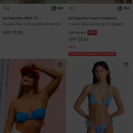
4
2
ÖKO
ÖKO
Sol Searcher Multi Tri
Sol Searcher Leah Underwire
Frauen Blau Triangle-Bikinioberteil
Frauen Blau Bikinitop mit Bügeln
CHF 29,00
CHF 45,00
48%
CHF 23,62
SALE
DOPPELTER RABATT EXTRA 25%