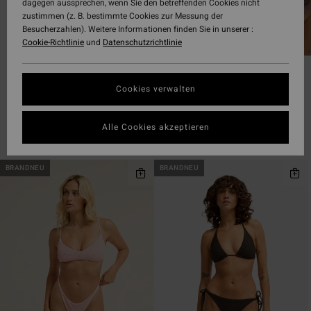
dagegen aussprechen, wenn Sie den betreffenden Cookies nicht
zustimmen (z. B. bestimmte Cookies zur Messung der
Besucherzahlen). Weitere Informationen finden Sie in unserer :
Cookie-Richtlinie
und
Datenschutzrichtlinie
Triangle
Bandeau
Cookies verwalten
Alle Cookies akzeptieren
Filtern & Sortieren
143
Ergebnisse
Direkt
Überspringen
BRANDNEU
BRANDNEU
zu
und
den
filtern
Filterkriterien
nach
springen