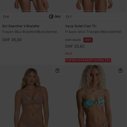
4
1
ÖKO
Sol Searcher V Bralette
Vaca Soleil Ceci Tri
Frauen Blau Bralette-Bikinioberteil
Frauen Grün Triangle-Bikinioberteil
CHF 35,00
CHF 45,00
48%
CHF 23,62
SALE
DOPPELTER RABATT EXTRA 25%