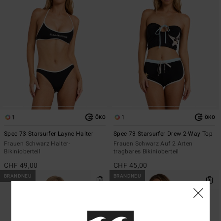
1
1
ÖKO
ÖKO
Spec 73 Starsurfer Layne Halter
Spec 73 Starsurfer Drew 2-Way Top
Frauen Schwarz Halter-
Frauen Schwarz Auf 2 Arten
Bikinioberteil
tragbares Bikinioberteil
CHF 49,00
CHF 45,00
BRANDNEU
BRANDNEU