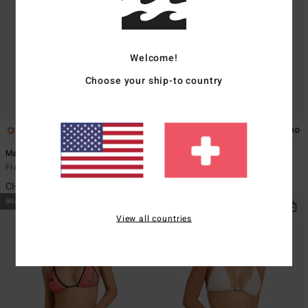
Welcome!
Choose your ship-to country
1
1
ÖKO
Mahalo Baby Mini Slide Tri
Spec 73 Luvsurf Remi Tri
Frauen Blau Triangle-Bikinioberteil
Frauen Gelb Triangle-Bikinioberteil
CHF 49,00
CHF 49,00
BRANDNEU
BRANDNEU
View all countries