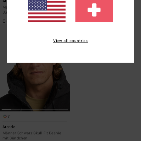
Arcade
Arcade
Männer Grün Skull Fit Beanie mit
Männer Beige Skull Fit Beanie mit
Bündchen
Bündchen
CHF 29,00
CHF 29,00
View all countries
7
Arcade
Männer Schwarz Skull Fit Beanie
mit Bündchen