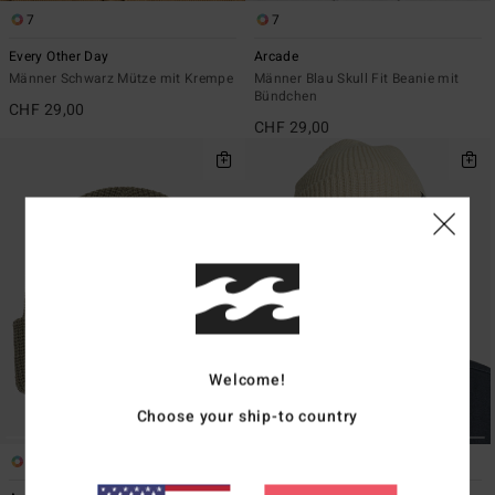
7
7
Every Other Day
Arcade
Männer Schwarz Mütze mit Krempe
Männer Blau Skull Fit Beanie mit
Bündchen
CHF 29,00
CHF 29,00
Welcome!
Choose your ship-to country
7
7