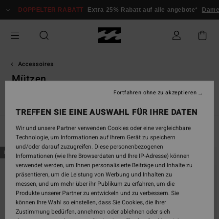
Direkt
DOPPELTER RABATT
Extra 25% Rabatt auf alle angebote*
Damen
zur
Produkt
Auswahl
springen
Accessoires
Mützen
Fortfahren ohne zu akzeptieren
örsen
Kleine Accessoires
Mützen
VonZipper Snowbrillen
TREFFEN SIE EINE AUSWAHL FÜR IHRE DATEN
Wir und unsere Partner verwenden Cookies oder eine vergleichbare
Filtern & Sortieren
9
Ergebnisse
Technologie, um Informationen auf Ihrem Gerät zu speichern
und/oder darauf zuzugreifen. Diese personenbezogenen
Direkt
Überspringen
BRANDNEU
BRANDNEU
Informationen (wie Ihre Browserdaten und Ihre IP-Adresse) können
zu
und
verwendet werden, um Ihnen personalisierte Beiträge und Inhalte zu
den
filtern
präsentieren, um die Leistung von Werbung und Inhalten zu
Filterkriterien
nach
messen, und um mehr über ihr Publikum zu erfahren, um die
springen
Produkte unserer Partner zu entwickeln und zu verbessern. Sie
können Ihre Wahl so einstellen, dass Sie Cookies, die Ihrer
Zustimmung bedürfen, annehmen oder ablehnen oder sich