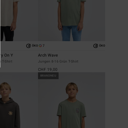
7
ÖKO
ÖKO
ry On Y
Arch Wave
 T-Shirt
Jungen 8-16 Grün T-Shirt
CHF 19,00
BRANDNEU