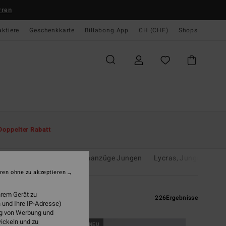
rren
aktiere
Geschenkkarte
Billabong App
CH (CHF)
Shops
Doppelter Rabatt
el
Sandalen
Neoprenanzüge Jungen
Lycras, Jungen
ren ohne zu akzeptieren
hrem Gerät zu
226
Ergebnisse
 und Ihre IP-Adresse)
ung von Werbung und
wickeln und zu
BRANDNEU