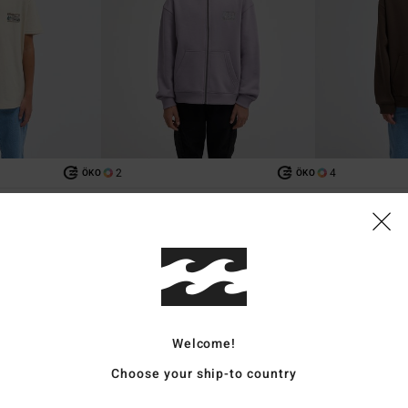
2
4
ÖKO
ÖKO
Foundation
Foundation
hirt
Jungen 8-16 Lila Kapuzenpulli mit
Jungen 8-16 Brau
Reißverschluss
CHF 55,00
CHF 59,00
BRANDNEU
BRANDNEU
Welcome!
Choose your ship-to country