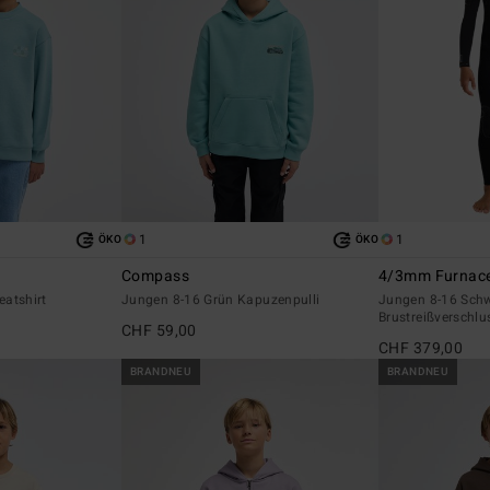
1
1
ÖKO
ÖKO
Compass
4/3mm Furnace
atshirt
Jungen 8-16 Grün Kapuzenpulli
Jungen 8-16 Sch
Brustreißverschlu
CHF 59,00
CHF 379,00
BRANDNEU
BRANDNEU