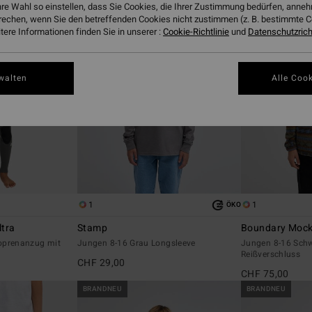
hre Wahl so einstellen, dass Sie Cookies, die Ihrer Zustimmung bedürfen, ann
rechen, wenn Sie den betreffenden Cookies nicht zustimmen (z. B. bestimmte 
ere Informationen finden Sie in unserer :
Cookie-Richtlinie
und
Datenschutzricht
walten
Alle Cook
1
1
ÖKO
tra
Stamp
Boundary Mock
oprenanzug mit
Jungen 8-16 Grau Longsleeve
Jungen 8-16 Schw
Reißverschluss
CHF 29,00
CHF 75,00
BRANDNEU
BRANDNEU