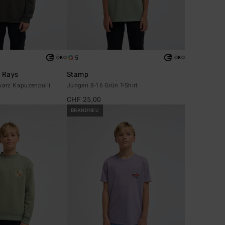
5
ÖKO
ÖKO
n Rays
Stamp
arz Kapuzenpulli
Jungen 8-16 Grün T-Shirt
CHF 25,00
BRANDNEU