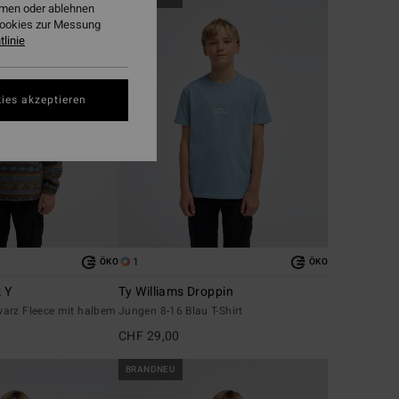
ehmen oder ablehnen
Cookies zur Messung
linie
ies akzeptieren
1
ÖKO
ÖKO
 Y
Ty Williams Droppin
arz Fleece mit halbem
Jungen 8-16 Blau T-Shirt
CHF 29,00
BRANDNEU