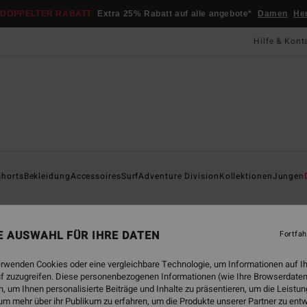
DOPPELTER RABATT
Extra 25% Rabatt auf alle angebote*
Damen
He
Hilfe & Kont
shorts
Bekleidung
Accessoires
Surf
Adventure Division
Kollektionen
Jungen
emden
Shorts & Hosen
Caps
Sweatshirts
Jacken & Mänt
NE AUSWAHL FÜR IHRE DATEN
Fortfah
erwenden Cookies oder eine vergleichbare Technologie, um Informationen auf I
f zuzugreifen. Diese personenbezogenen Informationen (wie Ihre Browserdaten
 um Ihnen personalisierte Beiträge und Inhalte zu präsentieren, um die Leist
um mehr über ihr Publikum zu erfahren, um die Produkte unserer Partner zu ent
BRANDNEU
BRANDNEU