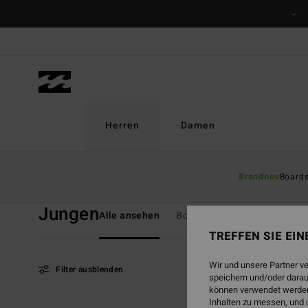
Direkt
zur
Produkt
Auswahl
springen
Herren
Damen
Startseite
Herren
Jungen
Brandneu
Board
Jungen
Alle ansehen
Boardshorts
T-Shirts
H
TREFFEN SIE EI
Wir und unsere Partner v
Filter ausblenden
speichern und/oder darau
können verwendet werden,
Inhalten zu messen, und 
Direkt
Überspringen
BRANDNEU