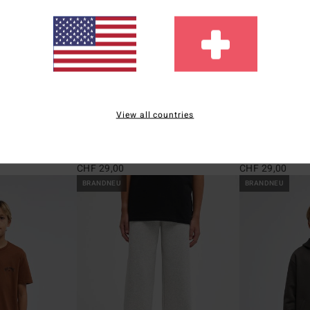
1
1
ÖKO
ÖKO
View all countries
Ty Williams Sun Rays
Ty Williams Car
T-Shirt
Jungen 8-16 Schwarz T-Shirt
Jungen 8-16 Beige
CHF 29,00
CHF 29,00
BRANDNEU
BRANDNEU