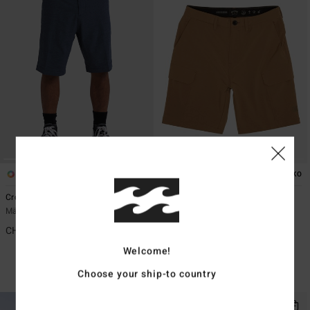
5
2
ÖKO
ÖKO
Crossfire
Surftrek Transport 19"
Männer Blau Submersible Shorts
Männer Braun Walkshorts
CHF 69,00
CHF 69,00
55%
CHF 31,05
Welcome!
SALE
Choose your ship-to country
DOPPELTER RABATT EXTRA 25%