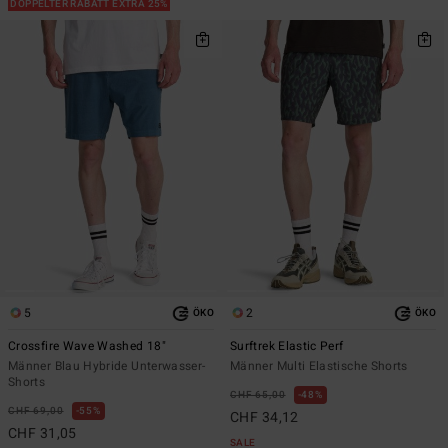
DOPPELTER RABATT EXTRA 25%
5
2
ÖKO
ÖKO
Crossfire Wave Washed 18"
Surftrek Elastic Perf
Männer Blau Hybride Unterwasser-
Männer Multi Elastische Shorts
Shorts
CHF 65,00
48%
CHF 69,00
55%
CHF 34,12
CHF 31,05
SALE