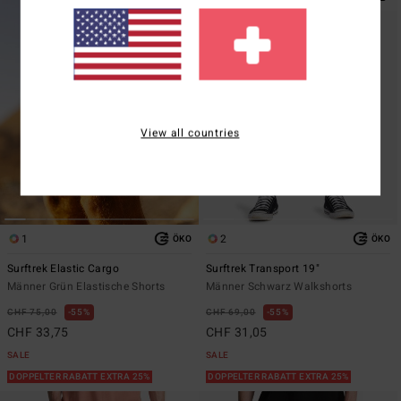
View all countries
1
2
ÖKO
ÖKO
Surftrek Elastic Cargo
Surftrek Transport 19"
Männer Grün Elastische Shorts
Männer Schwarz Walkshorts
CHF 75,00
55%
CHF 69,00
55%
CHF 33,75
CHF 31,05
SALE
SALE
DOPPELTER RABATT EXTRA 25%
DOPPELTER RABATT EXTRA 25%