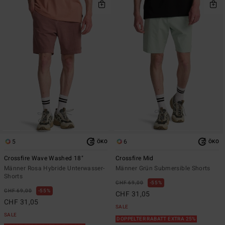
5
6
ÖKO
ÖKO
Crossfire Wave Washed 18"
Crossfire Mid
Männer Rosa Hybride Unterwasser-
Männer Grün Submersible Shorts
Shorts
CHF 69,00
55%
CHF 69,00
55%
CHF 31,05
CHF 31,05
SALE
SALE
DOPPELTER RABATT EXTRA 25%