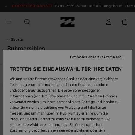
Direkt
DOPPELTER RABATT
Extra 25% Rabatt auf alle angebote*
Dam
zur
Produkt
Auswahl
springen
Shorts
Submersibles
Fortfahren ohne zu akzeptieren
TREFFEN SIE EINE AUSWAHL FÜR IHRE DATEN
Filtern & Sortieren
22
Ergebnisse
Wir und unsere Partner verwenden Cookies oder eine vergleichbare
Technologie, um Informationen auf Ihrem Gerät zu speichern
Direkt
Überspringen
und/oder darauf zuzugreifen. Diese personenbezogenen
zu
und
Informationen (wie Ihre Browserdaten und Ihre IP-Adresse) können
den
filtern
verwendet werden, um Ihnen personalisierte Beiträge und Inhalte zu
Filterkriterien
nach
präsentieren, um die Leistung von Werbung und Inhalten zu
springen
messen, und um mehr über ihr Publikum zu erfahren, um die
Produkte unserer Partner zu entwickeln und zu verbessern. Sie
können Ihre Wahl so einstellen, dass Sie Cookies, die Ihrer
Zustimmung bedürfen, annehmen oder ablehnen oder sich