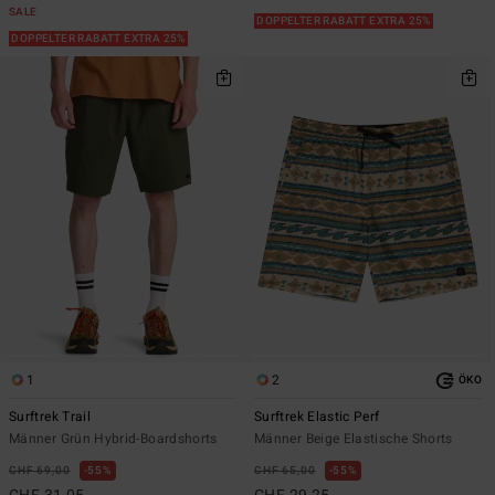
SALE
DOPPELTER RABATT EXTRA 25%
DOPPELTER RABATT EXTRA 25%
1
2
ÖKO
Surftrek Trail
Surftrek Elastic Perf
Männer Grün Hybrid-Boardshorts
Männer Beige Elastische Shorts
CHF 69,00
55%
CHF 65,00
55%