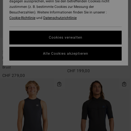
dagegen aussprechen, wenn Sie den betreffenden Cookies nicht
zustimmen (z. B. bestimmte Cookies zur Messung der
Besucherzahlen). Weitere Informationen finden Sie in unserer :
Cookie-Richtlinie
und
Datenschutzrichtlinie
Cookies verwalten
1
1
ÖKO
ÖKO
2/2mm Revolution Natural
2/2mm Absolute Natural
Alle Cookies akzeptieren
Männer Blau Langärmliger
Männer Grau Springsuit mit kurzen
Springsuit mit Reißverschluss der
Ärmeln und Brustreißverschluss
Brust
CHF 199,00
CHF 279,00