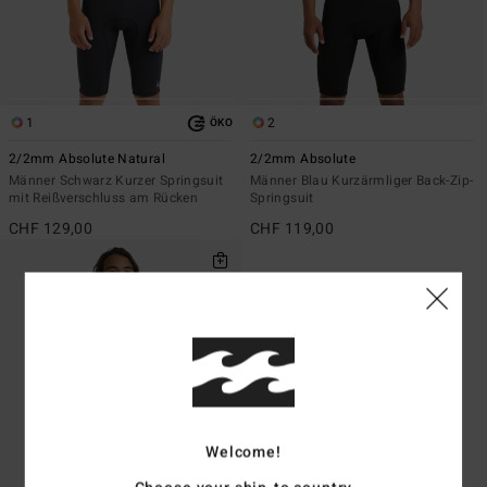
1
2
ÖKO
2/2mm Absolute Natural
2/2mm Absolute
Männer Schwarz Kurzer Springsuit
Männer Blau Kurzärmliger Back-Zip-
mit Reißverschluss am Rücken
Springsuit
CHF 129,00
CHF 119,00
Welcome!