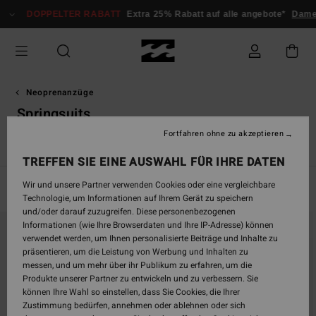
Direkt
DOPPELTER RABATT
Extra 25% Rabatt auf alle angebote*
Dame
zur
Produkt
Auswahl
springen
Neoprenanzüge
Springsuits
Fortfahren ohne zu akzeptieren
l
Springsuits
Absolute
Furnace
Natural
Revolution
TREFFEN SIE EINE AUSWAHL FÜR IHRE DATEN
Wir und unsere Partner verwenden Cookies oder eine vergleichbare
Filtern & Sortieren
5
Ergebnisse
Technologie, um Informationen auf Ihrem Gerät zu speichern
und/oder darauf zuzugreifen. Diese personenbezogenen
Direkt
Überspringen
Informationen (wie Ihre Browserdaten und Ihre IP-Adresse) können
zu
und
verwendet werden, um Ihnen personalisierte Beiträge und Inhalte zu
den
filtern
präsentieren, um die Leistung von Werbung und Inhalten zu
Filterkriterien
nach
messen, und um mehr über ihr Publikum zu erfahren, um die
springen
Produkte unserer Partner zu entwickeln und zu verbessern. Sie
können Ihre Wahl so einstellen, dass Sie Cookies, die Ihrer
Zustimmung bedürfen, annehmen oder ablehnen oder sich