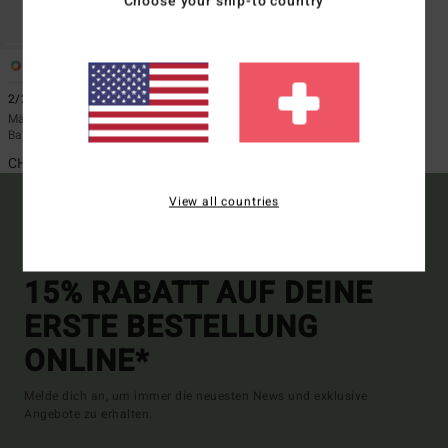
Choose your ship-to country
2
2/2mm Absolute
Männer Schwarz Kurzärmliger
Back-Zip-Springsuit
CHF 119,00
View all countries
15% RABATT AUF DEINE
ERSTE BESTELLUNG
ONLINE*
Melde dich an, um immer die neuesten News und exklusive
Angebote zu erhalten.