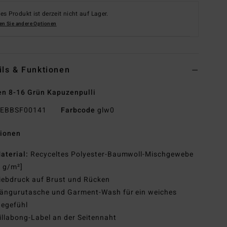
es Produkt ist derzeit nicht auf Lager.
en Sie andere Optionen
ils & Funktionen
n 8-16 Grün Kapuzenpulli
EBBSF00141
Farbcode
glw0
tionen
aterial:
Recyceltes Polyester-Baumwoll-Mischgewebe
 g/m²]
iebdruck auf Brust und Rücken
ängurutasche und Garment-Wash für ein weiches
gegefühl
illabong-Label an der Seitennaht