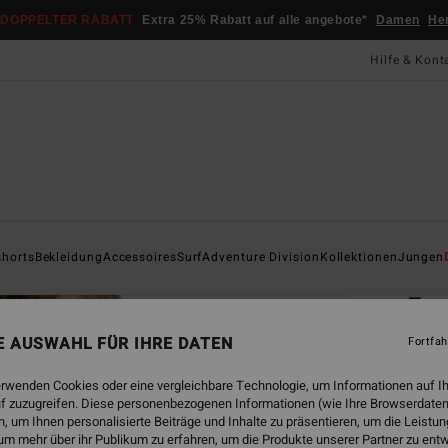
DOPPELTER RABATT
Extra 25% Rabatt auf alle angebote*
Damen
He
Hilfe & Kont
Startsei
shorts
Bekleidung
Accessoires
Surf
Adventure Division
Kollektionen
Jungen
ÖK
Fou
Junge
NE AUSWAHL FÜR IHRE DATEN
Fortfah
4.6
erwenden Cookies oder eine vergleichbare Technologie, um Informationen auf I
ECO-B
f zuzugreifen. Diese personenbezogenen Informationen (wie Ihre Browserdaten
 um Ihnen personalisierte Beiträge und Inhalte zu präsentieren, um die Leist
CHF 5
um mehr über ihr Publikum zu erfahren, um die Produkte unserer Partner zu ent