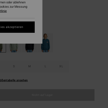
 20,62
ehmen oder ablehnen
Cookies zur Messung
linie
LTER RABATT EXTRA 25%
Moss Green
ies akzeptieren
S
M
L
XL
ößentabelle ansehen
Nicht auf Lager