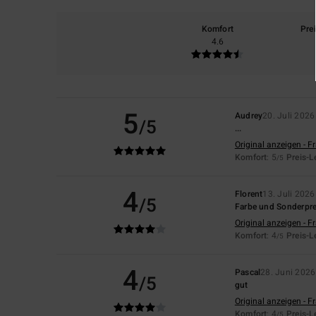
Komfort
Pre
4.6
5
Audrey
20. Juli 2026
/5
...
Original anzeigen - F
Komfort
: 5
Preis-L
/5
4
Florent
13. Juli 2026
/5
Farbe und Sonderpre
Original anzeigen - F
Komfort
: 4
Preis-L
/5
4
Pascal
28. Juni 2026
/5
gut
Original anzeigen - F
Komfort
: 4
Preis-L
/5