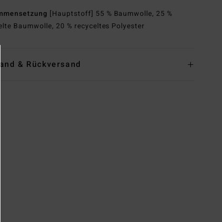
mmensetzung
[Hauptstoff] 55 % Baumwolle, 25 %
elte Baumwolle, 20 % recyceltes Polyester
and & Rückversand