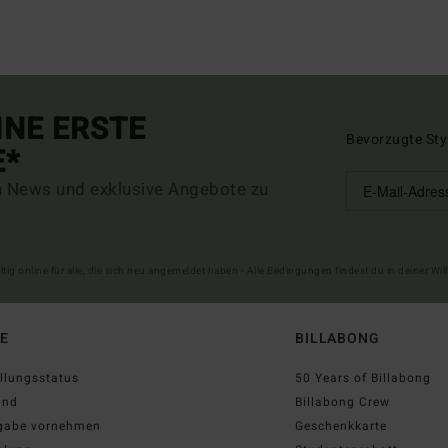
INE ERSTE
Bevorzugte Sty
E*
n News und exklusive Angebote zu
ltig online für alle, die sich neu angemeldet haben - Alle Bedingungen findest du in deiner W
FE
BILLABONG
llungsstatus
50 Years of Billabong
and
Billabong Crew
gabe vornehmen
Geschenkkarte