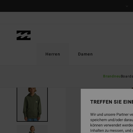
Direkt
zur
Produktinformation
springen
Herren
Damen
Brandneu
Board
TREFFEN SIE EI
Wir und unsere Partner v
speichern und/oder darau
können verwendet werden,
Inhalten zu messen, und 