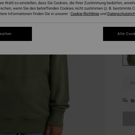
CHF
hre Wahl so einstellen, dass Sie Cookies, die Ihrer Zustimmung bedürfen, ann
rechen, wenn Sie den betreffenden Cookies nicht zustimmen (z. B. bestimmte 
SALE
ere Informationen finden Sie in unserer :
Cookie-Richtlinie
und
Datenschutzricht
DOPPE
Farbe
walten
Alle Cook
XS
Gr