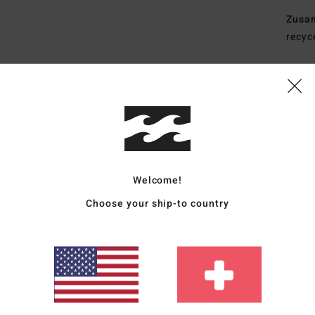
Zusa
recyc
Vers
Welcome!
Choose your ship-to country
Durchschnittliche Bewertung
4.6
/5
basierend auf
5 verifizierten Bewertungen
seit April 2026
40% unserer Kunden empfehlen dieses Produkt