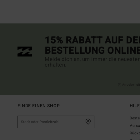
15% RABATT AUF DE
BESTELLUNG ONLIN
Melde dich an, um immer die neueste
erhalten.
(*) Angebot gü
FINDE EINEN SHOP
HIL
Beste
Vers
Rück