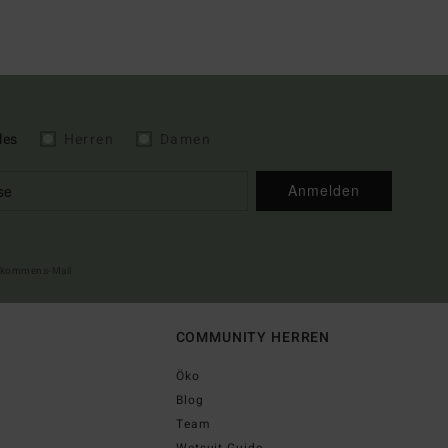
les
Herren
Damen
Anmelden
illkommens-Mail
COMMUNITY HERREN
Öko
Blog
Team
Wetsuit Guide