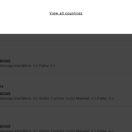
is-Leistungs-Verhältnis
Größe
Materi
View all countries
4.6
4.5
Zu klein
Zu groß
rançais
eistungs-Verhältnis
: 5
Farbe
: 5
/5
/5
is
rançais
eistungs-Verhältnis
: 4
Größe
: Perfekte Größe
Material
: 4
Farbe
: 5
/5
/5
/5
rançais
eistungs-Verhältnis
: 4
Größe
: Perfekte Größe
Material
: 4
Farbe
: 4
/5
/5
/5