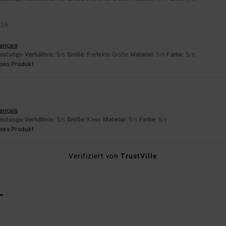
026
rançais
eistungs-Verhältnis
: 5
Größe
: Perfekte Größe
Material
: 5
Farbe
: 5
/5
/5
/5
eses Produkt
rançais
eistungs-Verhältnis
: 5
Größe
: Klein
Material
: 5
Farbe
: 5
/5
/5
/5
eses Produkt
Verifiziert von
TrustVille
L