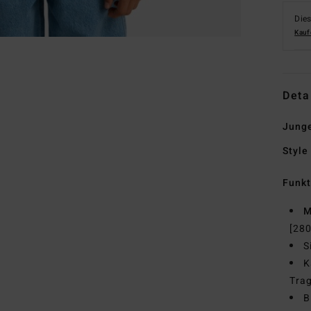
Dies
Kauf
Deta
Junge
Style
Funk
M
[280
S
K
Tra
B