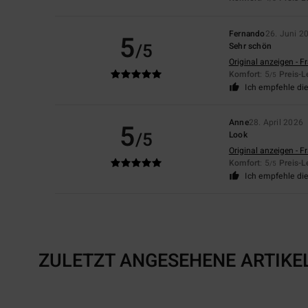
Fernando
26. Juni 2
5
/5
Sehr schön
Original anzeigen - F
Komfort
: 5
Preis-L
/5
Ich empfehle di
Anne
28. April 2026
5
/5
Look
Original anzeigen - F
Komfort
: 5
Preis-L
/5
Ich empfehle di
ZULETZT ANGESEHENE ARTIKE