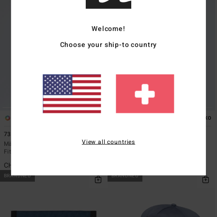
Welcome!
Choose your ship-to country
2
6
ÖKO
ÖKO
73 Denim
Bracket Og
View all countries
Männer Schwarz Jeans mit Relaxed
Männer Weiss T-Shirt
Fit
CHF 39,00
CHF 89,00
BRANDNEU
BRANDNEU