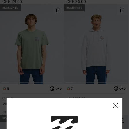
CHF 29,00
CHF 35,00
BRANDNEU
BRANDNEU
5
7
ÖKO
ÖKO
Stamp
Foundation
Männer Grün T-Shirt
Männer Grau Kapuzenpulli
CHF 35,00
CHF 69,00
BRANDNEU
BRANDNEU