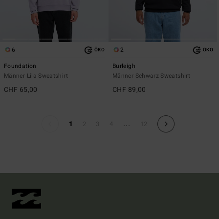
6
2
ÖKO
ÖKO
Foundation
Burleigh
Männer Lila Sweatshirt
Männer Schwarz Sweatshirt
CHF 65,00
CHF 89,00
...
1
2
3
4
12