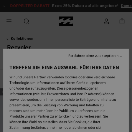
Direkt
PPELTER RABATT
Extra 25% Rabatt auf alle angebote*
Damen
Herre
zur
Produkt
Auswahl
springen
Kollektionen
Recycler
Fortfahren ohne zu akzeptieren
s
Since '73
Otis Carey
Garage
Essentials
Recycler
TREFFEN SIE EINE AUSWAHL FÜR IHRE DATEN
Wir und unsere Partner verwenden Cookies oder eine vergleichbare
Filtern & Sortieren
530
Ergebnisse
Technologie, um Informationen auf Ihrem Gerät zu speichern
und/oder darauf zuzugreifen. Diese personenbezogenen
Direkt
Überspringen
BRANDNEU
BRANDNEU
Informationen (wie Ihre Browserdaten und Ihre IP-Adresse) können
zu
und
verwendet werden, um Ihnen personalisierte Beiträge und Inhalte zu
den
filtern
präsentieren, um die Leistung von Werbung und Inhalten zu
Filterkriterien
nach
messen, und um mehr über ihr Publikum zu erfahren, um die
springen
Produkte unserer Partner zu entwickeln und zu verbessern. Sie
können Ihre Wahl so einstellen, dass Sie Cookies, die Ihrer
Zustimmung bedürfen, annehmen oder ablehnen oder sich