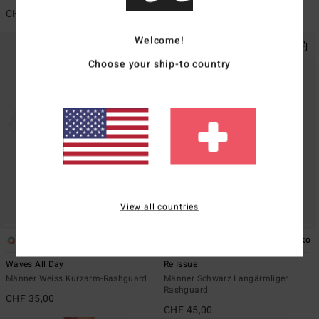
Rashguard
CHF 35,00
CHF 45,00
Welcome!
Choose your ship-to country
View all countries
4
2
ÖKO
ÖKO
Waves All Day
Re Issue
Männer Weiss Kurzarm-Rashguard
Männer Schwarz Langärmliger
Rashguard
CHF 35,00
CHF 45,00