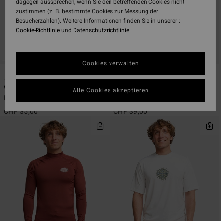
dagegen aussprechen, wenn Sie den betreffenden Cookies nicht
zustimmen (z. B. bestimmte Cookies zur Messung der
Besucherzahlen). Weitere Informationen finden Sie in unserer :
Cookie-Richtlinie
und
Datenschutzrichtlinie
Cookies verwalten
5
2
ÖKO
ÖKO
Waves All Day
Arch Wave
Alle Cookies akzeptieren
Männer Grün Kurzarm-Rashguard
Männer Rot Surf-T-Shirt mit UPF 50
CHF 35,00
CHF 39,00