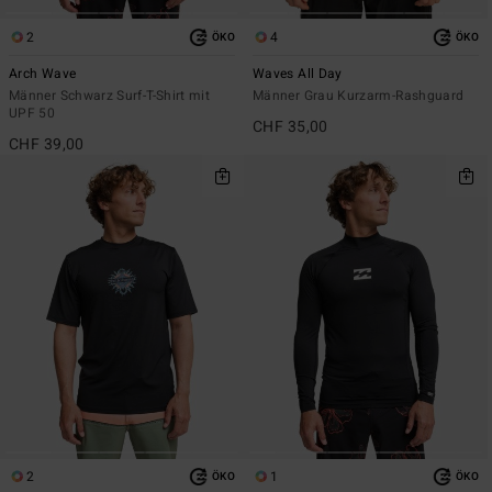
2
4
ÖKO
ÖKO
Arch Wave
Waves All Day
Männer Schwarz Surf-T-Shirt mit
Männer Grau Kurzarm-Rashguard
UPF 50
CHF 35,00
CHF 39,00
2
1
ÖKO
ÖKO