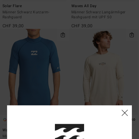
Solar Flare
Waves All Day
Männer Schwarz Kurzarm-
Männer Schwarz Langärmliger
Rashguard
Rashguard mit UPF 50
CHF 39,00
CHF 39,00
4
1
ÖKO
ÖKO
Waves All Day
Solar Flare
Männer Blau Kurzarm-Rashguard
Männer Beige Langärmliger