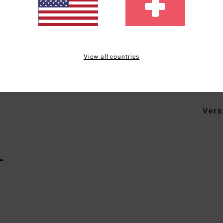
S
F
A
View all countries
Zusa
recyc
Vers
L