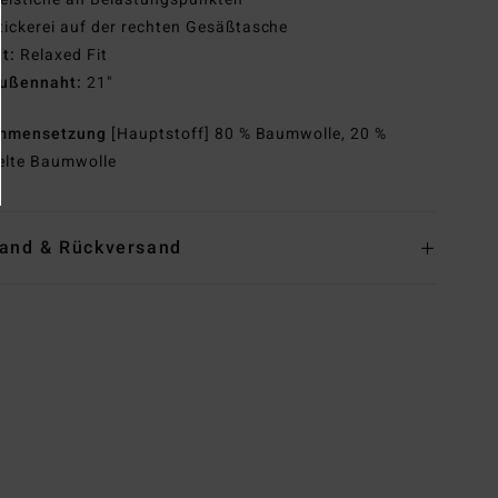
tickerei auf der rechten Gesäßtasche
it:
Relaxed Fit
ußennaht:
21"
mmensetzung
[Hauptstoff] 80 % Baumwolle, 20 %
elte Baumwolle
and & Rückversand