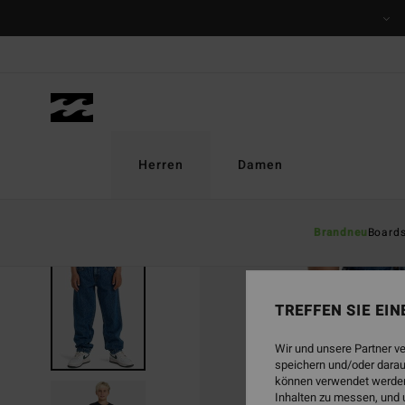
Direkt
zur
Produktinformation
springen
Herren
Damen
Brandneu
Board
TREFFEN SIE EI
Wir und unsere Partner v
speichern und/oder darau
können verwendet werden,
Inhalten zu messen, und 