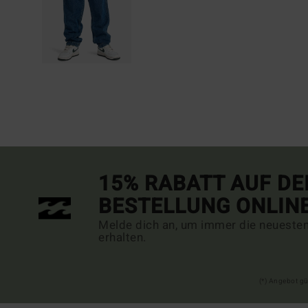
15% RABATT AUF DE
BESTELLUNG ONLIN
Melde dich an, um immer die neueste
erhalten.
(*) Angebot gü