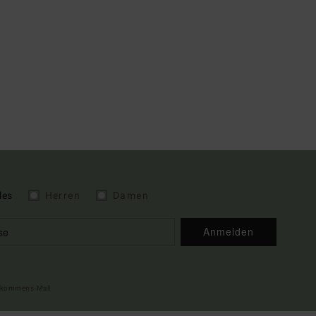
les
Herren
Damen
Anmelden
illkommens-Mail