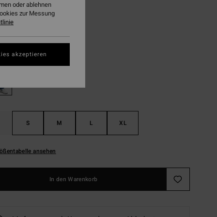
ehmen oder ablehnen
Cookies zur Messung
LTER RABATT EXTRA 25%
linie
Ocean Wash
ies akzeptieren
S
M
L
XL
ößentabelle ansehen
In den Warenkorb