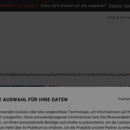
DOPPELTER RABATT
Extra 25% Rabatt auf alle angebote*
Damen
He
Hilfe & Kont
Startsei
shorts
Bekleidung
Accessoires
Surf
Adventure Division
Kollektionen
Jungen
ÖK
Go
Junge
NE AUSWAHL FÜR IHRE DATEN
Fortfah
ECO-B
erwenden Cookies oder eine vergleichbare Technologie, um Informationen auf I
f zuzugreifen. Diese personenbezogenen Informationen (wie Ihre Browserdaten
CHF 5
 um Ihnen personalisierte Beiträge und Inhalte zu präsentieren, um die Leist
CHF
um mehr über ihr Publikum zu erfahren, um die Produkte unserer Partner zu ent