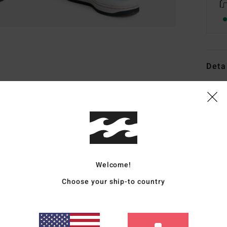
Deta
Junge
Style
Funk
S
G
Welcome!
hint
Choose your ship-to country
U
D
K
Rieg