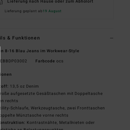
Lieferung nach Hause oder zum Abholort
Lieferung geplant ab
19 August
ils & Funktionen
n 8-16 Blau Jeans im Workwear-Style
EBBDP03002
Farbcode
ocs
tionen
toff:
13,5 oz Denim
roße aufgesetzte Gesäßtaschen mit Doppeltasche
en rechts
tility-Schlaufe, Werkzeugtasche, zwei Fronttaschen
oppelte Münztasche vorne rechts
onstruktion:
Kontrastnähte, Metallnieten oder
elstiche an Belastungspunkten