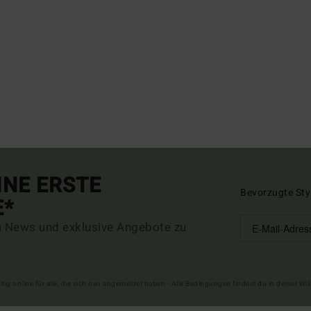
INE ERSTE
Bevorzugte Sty
E*
n News und exklusive Angebote zu
ltig online für alle, die sich neu angemeldet haben - Alle Bedingungen findest du in deiner W