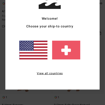
1
1
ÖKO
ÖKO
4/3mm Synergy Natural
4/3mm Foil
Frauen Grau Chest-Zip-
Frauen Schwarz Chest-Zip-
Welcome!
Neoprenanzug
Neoprenanzug
Choose your ship-to country
CHF 329,00
CHF 269,00
View all countries
1
1