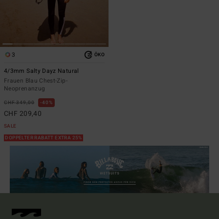
3
ÖKO
4/3mm Salty Dayz Natural
Frauen Blau Chest-Zip-
Neoprenanzug
CHF 349,00
40%
CHF 209,40
SALE
DOPPELTER RABATT EXTRA 25%