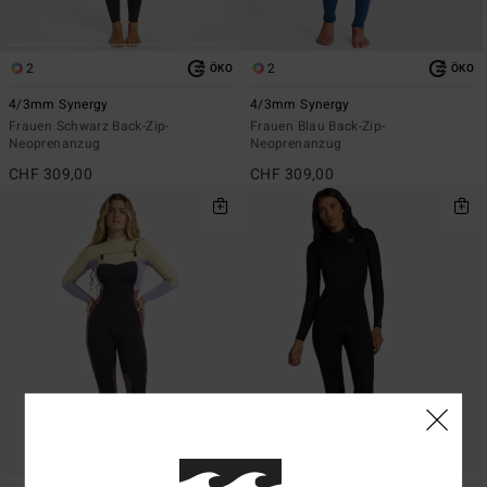
2
2
ÖKO
ÖKO
4/3mm Synergy
4/3mm Synergy
Frauen Schwarz Back-Zip-
Frauen Blau Back-Zip-
Neoprenanzug
Neoprenanzug
CHF 309,00
CHF 309,00