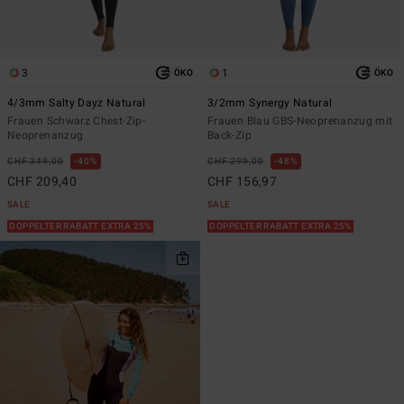
3
1
ÖKO
ÖKO
4/3mm Salty Dayz Natural
3/2mm Synergy Natural
Frauen Schwarz Chest-Zip-
Frauen Blau GBS-Neoprenanzug mit
Neoprenanzug
Back-Zip
CHF 349,00
40%
CHF 299,00
48%
CHF 209,40
CHF 156,97
SALE
SALE
DOPPELTER RABATT EXTRA 25%
DOPPELTER RABATT EXTRA 25%