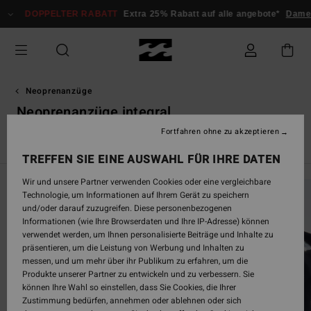
Direkt
DOPPELTER RABATT
Extra 25% Rabatt auf alle angebote*
Damen
Her
zur
Produkt
Auswahl
springen
Neoprenanzüge
Neoprenanzüge integral
Fortfahren ohne zu akzeptieren
Neoprenanzüge Integral
Springsuits
Furnace
Natural
TREFFEN SIE EINE AUSWAHL FÜR IHRE DATEN
Wir und unsere Partner verwenden Cookies oder eine vergleichbare
Technologie, um Informationen auf Ihrem Gerät zu speichern
und/oder darauf zuzugreifen. Diese personenbezogenen
Informationen (wie Ihre Browserdaten und Ihre IP-Adresse) können
verwendet werden, um Ihnen personalisierte Beiträge und Inhalte zu
präsentieren, um die Leistung von Werbung und Inhalten zu
messen, und um mehr über ihr Publikum zu erfahren, um die
Produkte unserer Partner zu entwickeln und zu verbessern. Sie
können Ihre Wahl so einstellen, dass Sie Cookies, die Ihrer
Zustimmung bedürfen, annehmen oder ablehnen oder sich