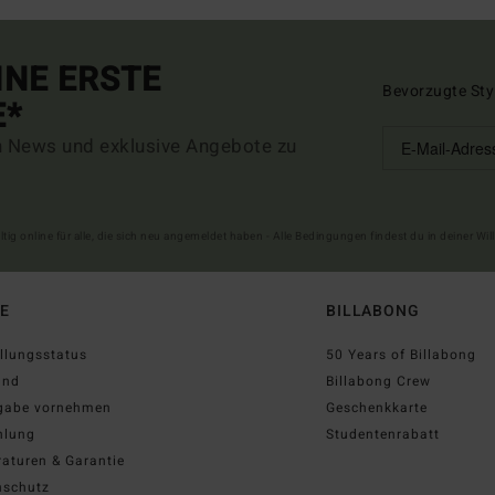
INE ERSTE
Bevorzugte Sty
E*
n News und exklusive Angebote zu
ltig online für alle, die sich neu angemeldet haben - Alle Bedingungen findest du in deiner W
FE
BILLABONG
llungsstatus
50 Years of Billabong
and
Billabong Crew
gabe vornehmen
Geschenkkarte
hlung
Studentenrabatt
aturen & Garantie
nschutz