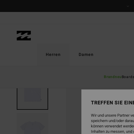
Direkt
zur
Produktinformation
springen
Herren
Damen
Brandneu
Board
BRANDNEU
TREFFEN SIE EI
Wir und unsere Partner v
speichern und/oder darau
können verwendet werden,
Inhalten zu messen, und 