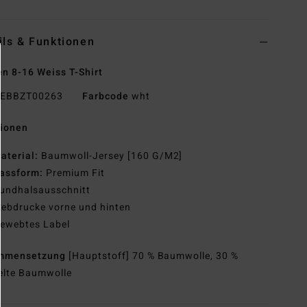
ils & Funktionen
n 8-16 Weiss T-Shirt
EBBZT00263
Farbcode
wht
tionen
aterial:
Baumwoll-Jersey [160 G/M2]
assform:
Premium Fit
undhalsausschnitt
iebdrucke vorne und hinten
ewebtes Label
mmensetzung
[Hauptstoff] 70 % Baumwolle, 30 %
elte Baumwolle