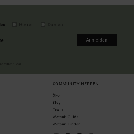
les
Herren
Damen
Anmelden
illkommens-Mail
COMMUNITY HERREN
Öko
Blog
Team
Wetsuit Guide
Wetsuit Finder