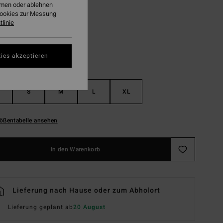
ehmen oder ablehnen
White
Cookies zur Messung
linie
ies akzeptieren
S
M
L
XL
ößentabelle ansehen
In den Warenkorb
Lieferung nach Hause oder zum Abholort
Lieferung geplant ab
20 August