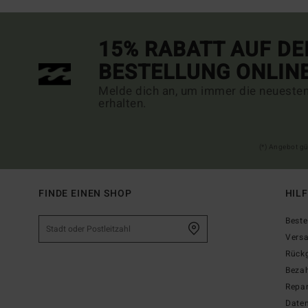
15% RABATT AUF DE
BESTELLUNG ONLIN
Melde dich an, um immer die neueste
erhalten.
(*) Angebot gü
FINDE EINEN SHOP
HIL
Beste
Vers
Rück
Beza
Repar
Date