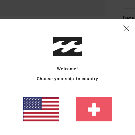
Deta
Junge
Style
Funk
Welcome!
M
P
Choose your ship-to country
R
S
G
Zusa
recyc