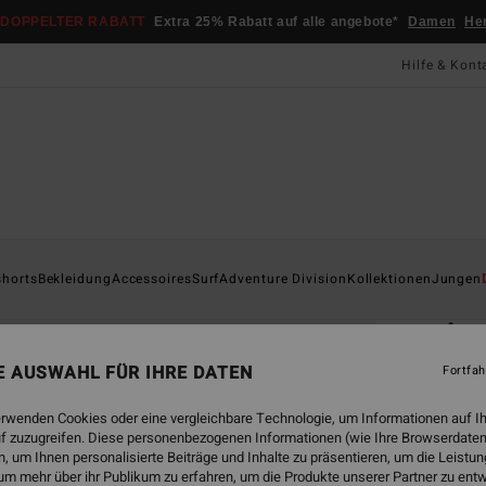
DOPPELTER RABATT
Extra 25% Rabatt auf alle angebote*
Damen
He
Hilfe & Kont
Startsei
shorts
Bekleidung
Accessoires
Surf
Adventure Division
Kollektionen
Jungen
ÖK
Ar
Junge
NE AUSWAHL FÜR IHRE DATEN
Fortfah
ECO-B
erwenden Cookies oder eine vergleichbare Technologie, um Informationen auf I
CHF
f zuzugreifen. Diese personenbezogenen Informationen (wie Ihre Browserdaten
 um Ihnen personalisierte Beiträge und Inhalte zu präsentieren, um die Leist
um mehr über ihr Publikum zu erfahren, um die Produkte unserer Partner zu ent