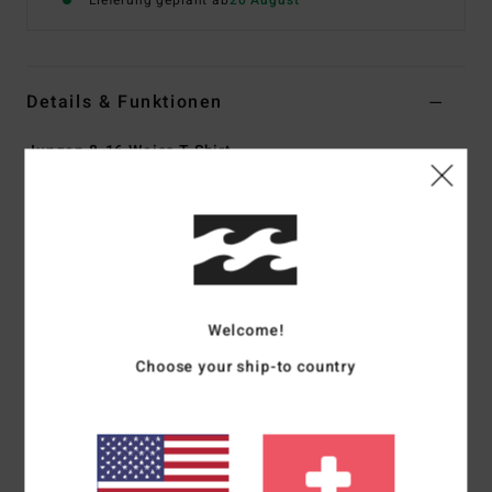
Lieferung geplant ab
20 August
Details & Funktionen
Jungen 8-16 Weiss T-Shirt
Style
EBBZT00265
Farbcode
wht
Funktionen
Material:
Baumwoll-Jersey [160 G/M2]
Passform:
Premium Fit
Welcome!
Rundhalsausschnitt
Choose your ship-to country
Siebdrucke vorne und hinten
Gewebtes Label
Zusammensetzung
[Hauptstoff] 70 % Baumwolle, 30 %
recycelte Baumwolle