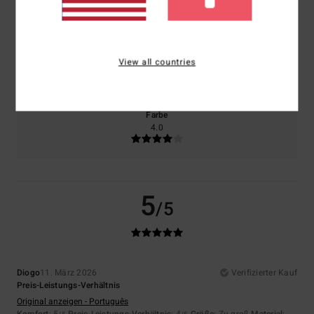
5.0
4.0
Größe
Material
View all countries
4.0
Zu klein
Zu groß
Farbe
4.0
5
/5
Diogo
11. März 2026
Verifizierter Kauf
Preis-Leistungs-Verhältnis
Original anzeigen - Português
Komfort
: 5
Preis-Leistungs-Verhältnis
: 4
Größe
: Zu groß
Material
: