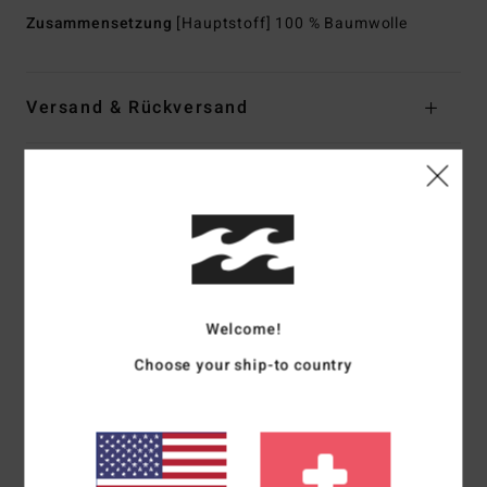
Zusammensetzung
[Hauptstoff] 100 % Baumwolle
Versand & Rückversand
Kundenbewertungen
Durchschnittliche Bewertung
5.0
Welcome!
/5
Choose your ship-to country
basierend auf
1 verifizierten Bewertungen
seit März 2026
100% unserer Kunden empfehlen dieses Produkt
Komfort
Preis-Leistungs-Verhältnis