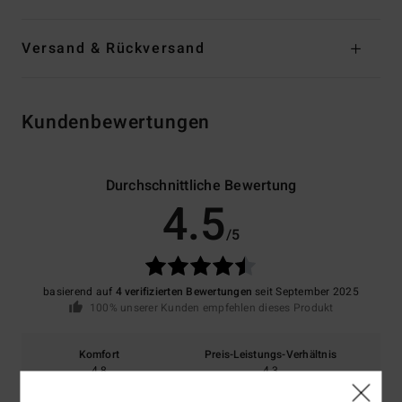
Versand & Rückversand
Kundenbewertungen
Durchschnittliche Bewertung
4.5
/5
basierend auf
4 verifizierten Bewertungen
seit September 2025
100% unserer Kunden empfehlen dieses Produkt
Komfort
Preis-Leistungs-Verhältnis
4.8
4.3