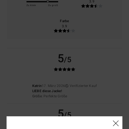
3.9
Zu klein
Zu groß
Farbe
3.9
5
/5
Katrin
17. März 2026
Verifizierter Kauf
LIEBE diese Jacke!
Größe
: Perfekte Größe
5
/5