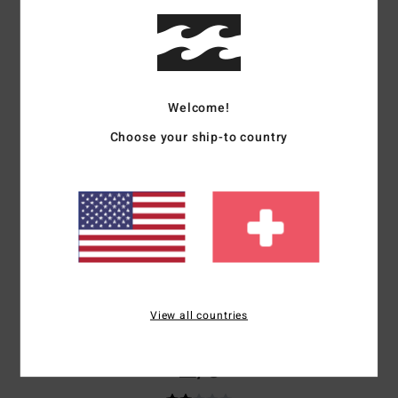
Agustín
12. Februar 2026
Verifizierter Kauf
Es entspricht genau dem Foto und der Beschreibung
Original anzeigen - Castellano
Komfort
: 5
Preis-Leistungs-Verhältnis
: 4
Größe
: Perfekte Größe
/5
/5
Welcome!
Material
: 5
Farbe
: 5
/5
/5
Ich empfehle dieses Produkt
Choose your ship-to country
1
/5
Güle
27. Januar 2026
Verifizierter Kauf
Weil ich unzufrieden bin . Schlechte Qualität
Komfort
: 1
Preis-Leistungs-Verhältnis
: 1
Größe
: Perfekte Größe
/5
/5
Material
: 1
Farbe
: 1
/5
/5
View all countries
2
/5