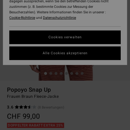
dagegen aussprechen, wenn Sie den betreffenden Cookies nicht
zustimmen (z. B. bestimmte Cookies zur Messung der
Besucherzahlen). Weitere Informationen finden Sie in unserer :
Cookie-Richtlinie
und
Datenschutzrichtlinie
Cookies verwalten
Alle Cookies akzeptieren
Popoyo Snap Up
Frauen Braun Fleece-Jacke
3.6
(8 Bewertungen)
CHF 99,00
DOPPELTER RABATT EXTRA 25%