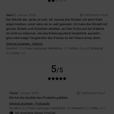
Sara
25. Januar 2026
Verifizierter Kauf
Der Schnitt der Jacke ist weit, ich musste den Rücken mit einer Naht
enger machen, sonst wäre sie zu weit gewesen. Ich habe das Modell mit
grünen Ärmeln und Schultern erhalten, auf den Fotos auf der Website
ist nicht zu erkennen, wie das Kleidungsstück tatsächlich aussieht...
grün oder beige? Angesichts des Preises ist der Fleece etwas dünn.
Original anzeigen - Italiano
Komfort
: 2
Preis-Leistungs-Verhältnis
: 1
Größe
: Zu groß
Material
:
/5
/5
3
Farbe
: 5
/5
/5
5
/5
Tânia
4. Januar 2026
Verifizierter Kauf
Mir hat die Qualität des Produkts gefallen.
Original anzeigen - Português
Komfort
: 5
Preis-Leistungs-Verhältnis
: 4
Material
: 5
Farbe
: 5
/5
/5
/5
/5
Ich empfehle dieses Produkt