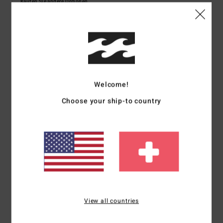
Kaufen Sie andere Optionen
Details & Funktionen
Männer Grün Boardshorts
Welcome!
Style
24A081517
Farbcode
mgn
Choose your ship-to country
Funktionen
18,5", 4-Way-Pro-Stretchgewebe
Zusammensetzung
[Hauptmaterial] 72 % recyceltes
Polyester / 20 % Baumwolle / 8 % Elastan
View all countries
Versand & Rückversand