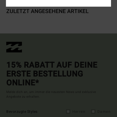
ZULETZT ANGESEHENE ARTIKEL
15% RABATT AUF DEINE
ERSTE BESTELLUNG
ONLINE*
Melde dich an, um immer die neuesten News und exklusive
Angebote zu erhalten.
Bevorzugte Styles
Herren
Damen