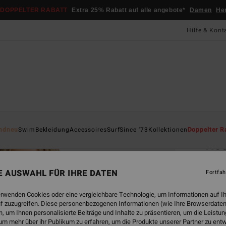
DOPPELTER RABATT
Extra 25% Rabatt auf alle angebote*
Damen
He
Hilfe & Kont
Startsei
ndneu
Swim
Bekleidung
Accessoires
Surf
Since '73
Kollektionen
Doppelter R
Kee
Fraue
NE AUSWAHL FÜR IHRE DATEN
Fortfah
CHF 4
CHF
erwenden Cookies oder eine vergleichbare Technologie, um Informationen auf I
f zuzugreifen. Diese personenbezogenen Informationen (wie Ihre Browserdaten
SALE
 um Ihnen personalisierte Beiträge und Inhalte zu präsentieren, um die Leist
um mehr über ihr Publikum zu erfahren, um die Produkte unserer Partner zu ent
DOPPE