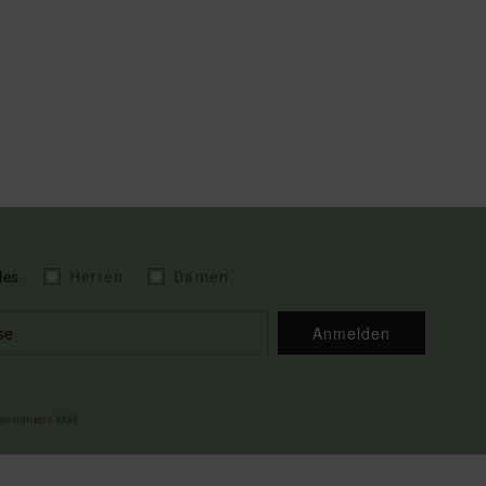
les
Herren
Damen
Anmelden
illkommens-Mail