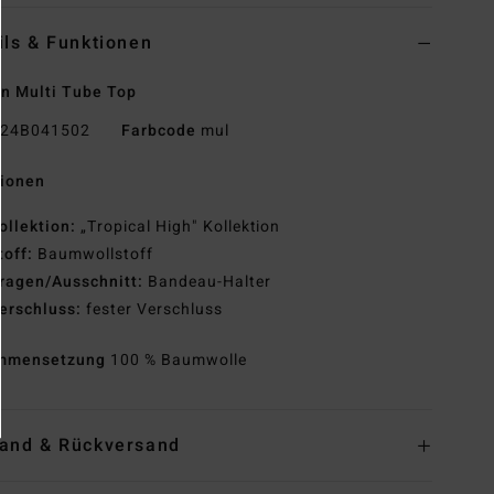
ils & Funktionen
n Multi Tube Top
24B041502
Farbcode
mul
tionen
ollektion:
„Tropical High" Kollektion
toff:
Baumwollstoff
ragen/Ausschnitt:
Bandeau-Halter
erschluss:
fester Verschluss
mmensetzung
100 % Baumwolle
and & Rückversand