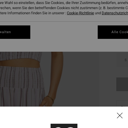
hre Wahl so einstellen, dass Sie Cookies, die Ihrer Zustimmung bedürfen, ann
rechen, wenn Sie den betreffenden Cookies nicht zustimmen (z. B. bestimmte 
ere Informationen finden Sie in unserer :
Cookie-Richtlinie
und
Datenschutzricht
Farbe
walten
Alle Cook
S
Dies
Kauf