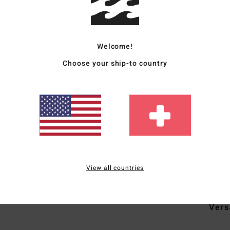
Deta
Fraue
Welcome!
Style
Choose your ship-to country
Funk
K
S
K
V
Zusa
View all countries
Vers