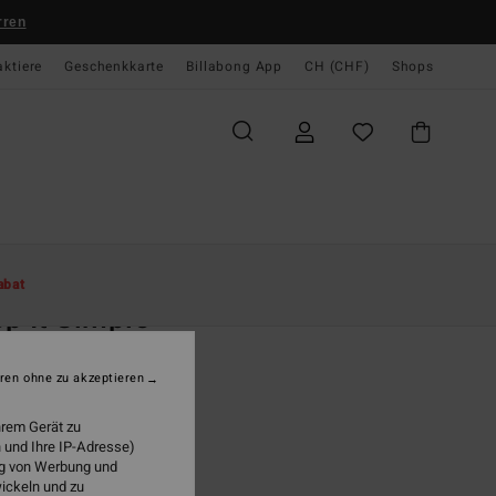
rren
aktiere
Geschenkkarte
Billabong App
CH (CHF)
Shops
te
Damen
Bekleidung
Tops
abat
p It Simple
n Multi Tube Top
ren ohne zu akzeptieren
5,00
63%
 16,87
hrem Gerät zu
 und Ihre IP-Adresse)
ung von Werbung und
wickeln und zu
LTER RABATT EXTRA 25%