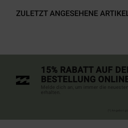
ZULETZT ANGESEHENE ARTIKE
15% RABATT AUF DE
BESTELLUNG ONLIN
Melde dich an, um immer die neueste
erhalten.
(*) Angebot gü