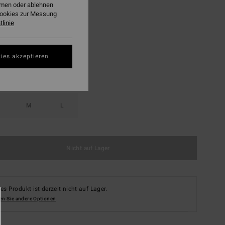
ehmen oder ablehnen
Cookies zur Messung
Multi
linie
ies akzeptieren
M
L
Nicht auf Lager
es Produkt ist derzeit nicht auf Lager.
en Sie andere Optionen