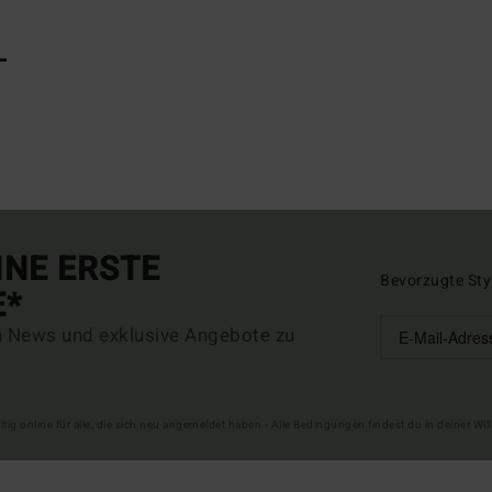
L
INE ERSTE
Bevorzugte Sty
E*
n News und exklusive Angebote zu
ltig online für alle, die sich neu angemeldet haben - Alle Bedingungen findest du in deiner W