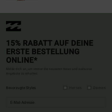
15% RABATT AUF DEINE
ERSTE BESTELLUNG
ONLINE*
Melde dich an, um immer die neuesten News und exklusive
Angebote zu erhalten.
Bevorzugte Styles
Herren
Damen