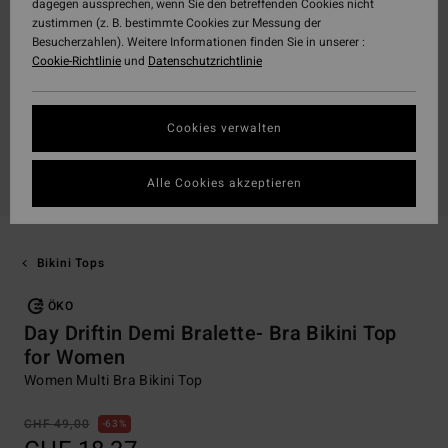
dagegen aussprechen, wenn Sie den betreffenden Cookies nicht
zustimmen (z. B. bestimmte Cookies zur Messung der
Besucherzahlen). Weitere Informationen finden Sie in unserer :
Cookie-Richtlinie
und
Datenschutzrichtlinie
Cookies verwalten
Alle Cookies akzeptieren
Bikini Tops
ÖKO
Day Driftin Demi Bralette- Bra Bikini Top
for Women
Women Multi Bra Bikini Top
CHF 49,00
63%