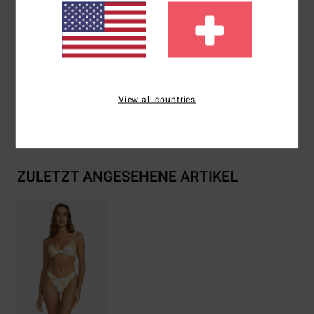
Branding:
Embroidered logo.
Zusammensetzung
[Main Fabric] 91% Recycled Polyester
/ 9% Elastane
View all countries
Versand & Rückversand
ZULETZT ANGESEHENE ARTIKEL