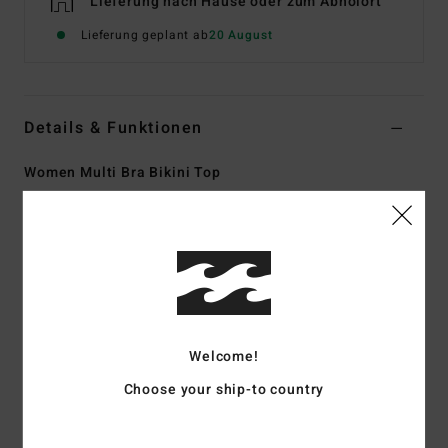
Lieferung nach Hause oder zum Abholort
Lieferung geplant ab
20 August
Details & Funktionen
Women Multi Bra Bikini Top
Style
24O152503
Farbcode
mul
Funktionen
Fabric:
Recycled polyester blend fabric
Details:
Darts at bust
Coverage:
Skimpy
Welcome!
Shirring detail at side seams
Choose your ship-to country
Padding:
removable
Straps:
Adjustable ring & slider straps
Closure:
S-hook at cb