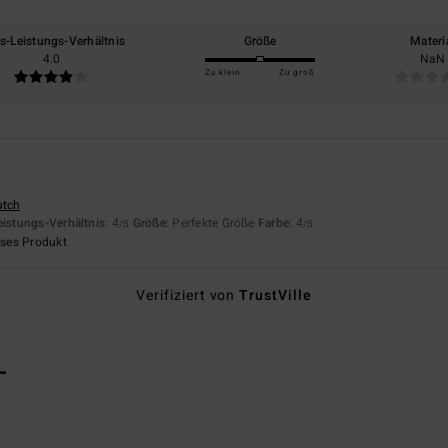
is-Leistungs-Verhältnis
Größe
Materi
4.0
NaN
Zu klein
Zu groß
utch
eistungs-Verhältnis
: 4
Größe
: Perfekte Größe
Farbe
: 4
/5
/5
eses Produkt
Verifiziert von
TrustVille
L