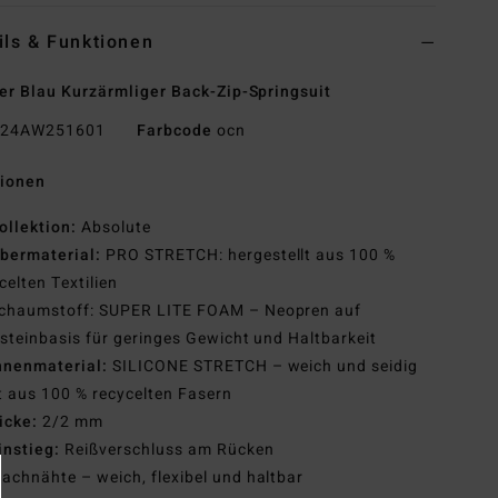
ils & Funktionen
r Blau Kurzärmliger Back-Zip-Springsuit
24AW251601
Farbcode
ocn
tionen
ollektion:
Absolute
bermaterial:
PRO STRETCH: hergestellt aus 100 %
celten Textilien
chaumstoff: SUPER LITE FOAM – Neopren auf
steinbasis für geringes Gewicht und Haltbarkeit
nnenmaterial:
SILICONE STRETCH – weich und seidig
t aus 100 % recycelten Fasern
icke:
2/2 mm
instieg:
Reißverschluss am Rücken
lachnähte – weich, flexibel und haltbar