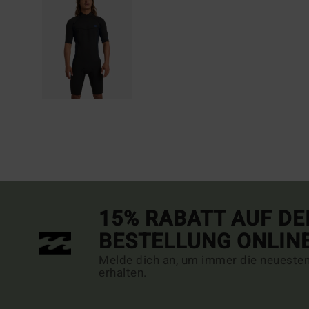
15% RABATT AUF DE
BESTELLUNG ONLIN
Melde dich an, um immer die neueste
erhalten.