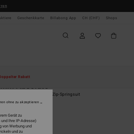
rren
aktiere
Geschenkkarte
Billabong App
CH (CHF)
Shops
te
Herren
Surf
Neoprenanzüge
Springsuits
Doppelter Rabatt
2mm Absolute
r Blau Kurzärmliger Back-Zip-Springsuit
ren ohne zu akzeptieren
(1 Bewertungen)
 119,00
hrem Gerät zu
 und Ihre IP-Adresse)
ung von Werbung und
wickeln und zu
Ocean