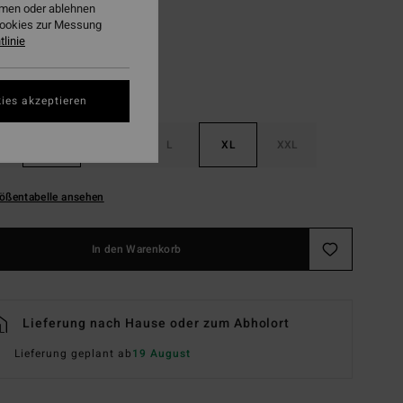
ehmen oder ablehnen
Cookies zur Messung
linie
ies akzeptieren
S
M
L
XL
XXL
ößentabelle ansehen
In den Warenkorb
Lieferung nach Hause oder zum Abholort
Lieferung geplant ab
19 August