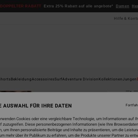
DOPPELTER RABATT
Extra 25% Rabatt auf alle angebote*
Damen
He
Hilfe & Kont
Startsei
shorts
Bekleidung
Accessoires
Surf
Adventure Division
Kollektionen
Jungen
2/
Männe
NE AUSWAHL FÜR IHRE DATEN
Fortfah
4.0
CHF
erwenden Cookies oder eine vergleichbare Technologie, um Informationen auf I
f zuzugreifen. Diese personenbezogenen Informationen (wie Ihre Browserdaten
 um Ihnen personalisierte Beiträge und Inhalte zu präsentieren, um die Leist
um mehr über ihr Publikum zu erfahren, um die Produkte unserer Partner zu ent
Farbe