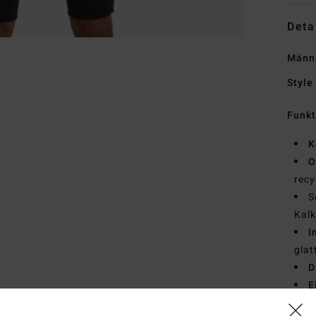
Deta
Männe
Style
Funk
K
O
recy
S
Kalk
I
glat
D
E
F