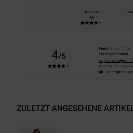
Komfort
Pre
4.0
Frank
13. Mai 2026
4
/5
Ein tolles Produkt
Original anzeigen - D
Komfort
: 4
Preis-L
/5
Ich empfehle di
ZULETZT ANGESEHENE ARTIKE