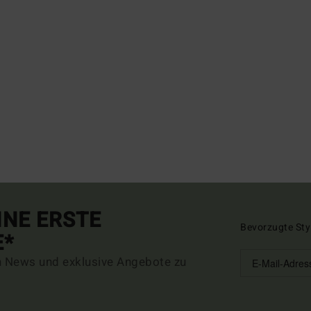
INE ERSTE
Bevorzugte Sty
E*
n News und exklusive Angebote zu