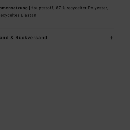
mmensetzung
[Hauptstoff] 87 % recycelter Polyester,
recyceltes Elastan
and & Rückversand