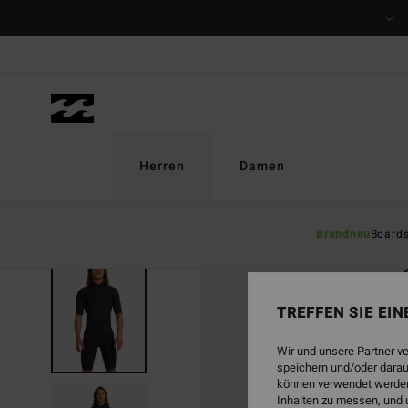
Direkt
zur
Produktinformation
springen
Herren
Damen
Brandneu
Board
TREFFEN SIE EI
Wir und unsere Partner v
speichern und/oder darau
können verwendet werden,
Inhalten zu messen, und 