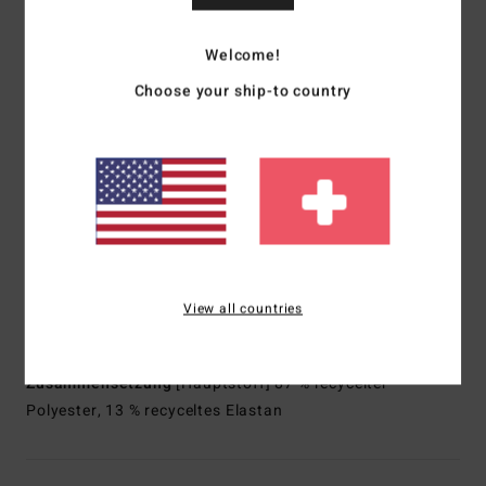
Schaumtyp:
Nachhaltig gewonnene
Naturkautschukmischung – FSC-zertifiziert
Welcome!
Hergestellt aus 85 % Naturkautschuk und 15 %
Choose your ship-to country
synthetischen Zusätzen aus upgecyceltem BolderBlack und
Sojaöl
100 % frei von Neopren
Schnitt:
Langärmlige Jacke
Dicke:
101 mm Dicke
Anziehsystem:
Reißverschluss vorne
Nahtdetail außen:
Flachnähte
Flachnähte, die geschlossen aber nicht versiegelt sind
Innenfutter:
Recycler: Jersey und Futter 100 % recycelt
View all countries
und hergestellt aus recycelten PET-Plastikflaschen
Zusammensetzung
[Hauptstoff] 87 % recycelter
Polyester, 13 % recyceltes Elastan