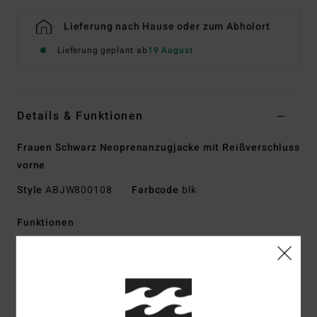
Lieferung nach Hause oder zum Abholort
Lieferung geplant ab
19 August
Details & Funktionen
Frauen Schwarz Neoprenanzugjacke mit Reißverschluss
vorne
Style
ABJW800108
Farbcode
blk
Funktionen
Kollektion:
Surf-Kapselkollektion
Material:
Stoff außen Upcycler Pro Stretch
Upgecycelte Textilien aus 100 % Endverbraucherabfällen
Recycelter Jersey mit Silicone Stretch innen