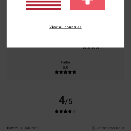
Komfort
Preis-Leistungs-Verhältnis
5.0
5.0
View all countries
Größe
Material
4.0
Zu klein
Zu groß
Farbe
5.0
4
/5
Dimitri
13. Juli 2026
Verifizierter Kauf