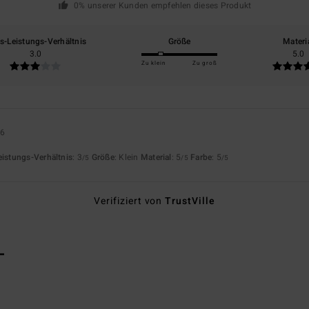
0% unserer Kunden empfehlen dieses Produkt
is-Leistungs-Verhältnis
Größe
Materi
3.0
5.0
Zu klein
Zu groß
26
eistungs-Verhältnis
: 3
Größe
: Klein
Material
: 5
Farbe
: 5
/5
/5
/5
Verifiziert von
TrustVille
L