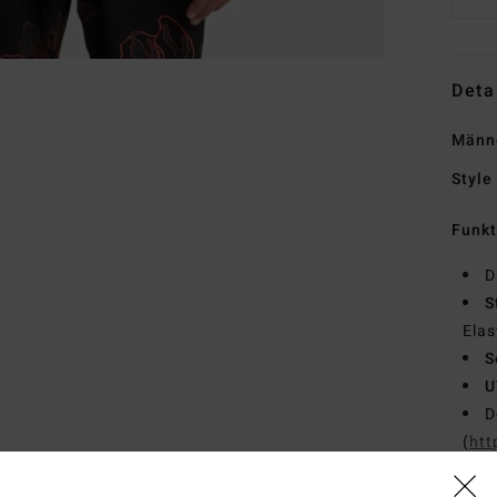
Deta
Männ
Style
Funk
D
S
Elas
S
U
D
(
htt
BB