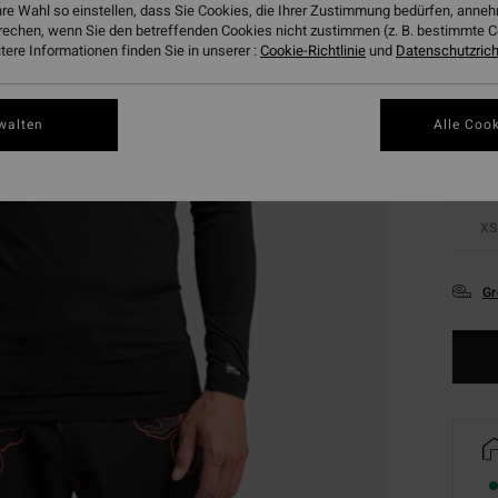
hre Wahl so einstellen, dass Sie Cookies, die Ihrer Zustimmung bedürfen, ann
rechen, wenn Sie den betreffenden Cookies nicht zustimmen (z. B. bestimmte 
Farbe
ere Informationen finden Sie in unserer :
Cookie-Richtlinie
und
Datenschutzricht
walten
Alle Cook
XS
Gr