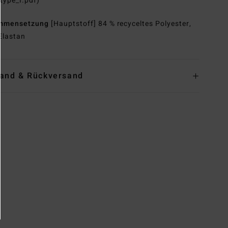
type_I.pdf)
mmensetzung
[Hauptstoff] 84 % recyceltes Polyester,
Elastan
and & Rückversand