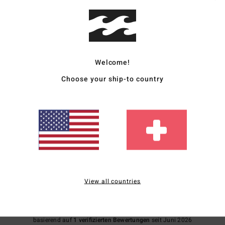
EPI_
Zusa
16 % 
Welcome!
Vers
Choose your ship-to country
Durchschnittliche Bewertung
5.0
View all countries
/5
basierend auf
1 verifizierten Bewertungen
seit Juni 2026