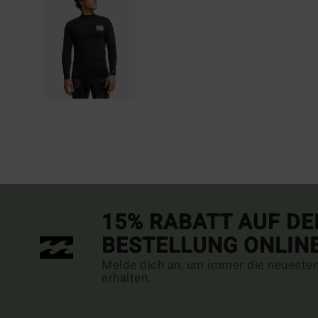
15% RABATT AUF DE
BESTELLUNG ONLIN
Melde dich an, um immer die neueste
erhalten.