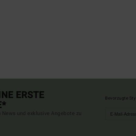
INE ERSTE
Bevorzugte Sty
E*
n News und exklusive Angebote zu