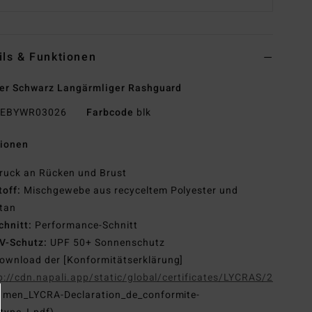
ils & Funktionen
er Schwarz Langärmliger Rashguard
EBYWR03026
Farbcode
blk
tionen
ruck an Rücken und Brust
toff:
Mischgewebe aus recyceltem Polyester und
tan
chnitt:
Performance-Schnitt
V-Schutz:
UPF 50+ Sonnenschutz
ownload der [Konformitätserklärung]
p://cdn.napali.app/static/global/certificates/LYCRAS/261-
G
men_LYCRA-Declaration_de_conformite-