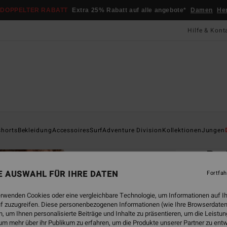
DOPPELTER RABATT
Extra 25% Rabatt auf alle angebote*
Damen
He
Hilfe & Kont
Startsei
shorts
Bekleidung
Accessoires
Surf
Adventure Division
Kollektionen
Jungen
ÖK
Re 
Männe
NE AUSWAHL FÜR IHRE DATEN
Fortfah
5.0
erwenden Cookies oder eine vergleichbare Technologie, um Informationen auf I
ECO-B
f zuzugreifen. Diese personenbezogenen Informationen (wie Ihre Browserdaten
CHF
 um Ihnen personalisierte Beiträge und Inhalte zu präsentieren, um die Leist
um mehr über ihr Publikum zu erfahren, um die Produkte unserer Partner zu ent