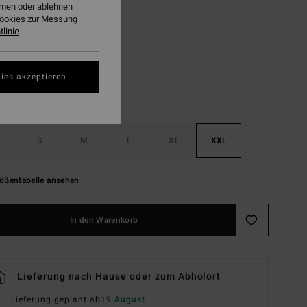
ehmen oder ablehnen
Cookies zur Messung
Black
linie
ies akzeptieren
S
M
L
XL
XXL
ößentabelle ansehen
In den Warenkorb
Lieferung nach Hause oder zum Abholort
Lieferung geplant ab
19 August