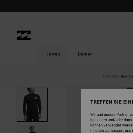
Direkt
zur
Produktinformation
springen
Herren
Damen
Brandneu
Board
TREFFEN SIE EI
Wir und unsere Partner v
speichern und/oder darau
können verwendet werden,
Inhalten zu messen, und 