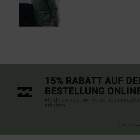
15% RABATT AUF DE
BESTELLUNG ONLIN
Melde dich an, um immer die neueste
erhalten.
(*) Angebot gü