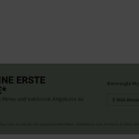
INE ERSTE
Bevorzugte Sty
E*
n News und exklusive Angebote zu
ltig online für alle, die sich neu angemeldet haben - Alle Bedingungen findest du in deiner W