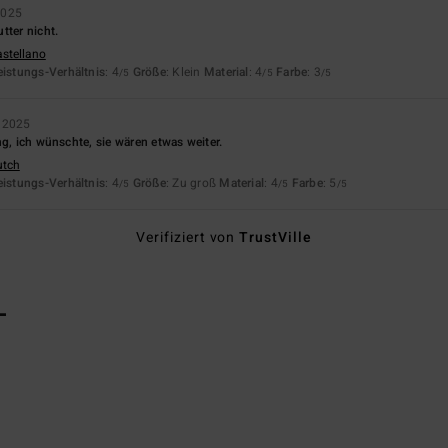
2025
tter nicht.
astellano
eistungs-Verhältnis
: 4
Größe
: Klein
Material
: 4
Farbe
: 3
/5
/5
/5
r 2025
ng, ich wünschte, sie wären etwas weiter.
utch
eistungs-Verhältnis
: 4
Größe
: Zu groß
Material
: 4
Farbe
: 5
/5
/5
/5
Verifiziert von
TrustVille
L