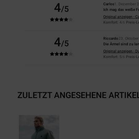
4
Carlos
1. Dezember 
/5
Ich mag das weiße Fu
Original anzeigen - C
Komfort
: 4
Preis-L
/5
4
Riccardo
23. Oktobe
/5
Die Ärmel sind zu la
Original anzeigen - D
Komfort
: 5
Preis-L
/5
ZULETZT ANGESEHENE ARTIKE