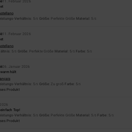
ié
11. Februar 2026
et
astellano
eistungs-Verhältnis
: 5
Größe
: Perfekte Größe
Material
: 5
/5
/5
ié
11. Februar 2026
et
astellano
ältnis
: 5
Größe
: Perfekte Größe
Material
: 5
Farbe
: 5
/5
/5
/5
ié
26. Januar 2026
 warm hält
rançais
eistungs-Verhältnis
: 5
Größe
: Zu groß
Farbe
: 5
/5
/5
eses Produkt
 2026
 einfach Top!
eistungs-Verhältnis
: 5
Größe
: Perfekte Größe
Material
: 5
Farbe
: 5
/5
/5
/5
eses Produkt