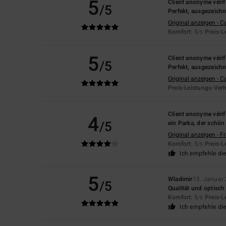
5
Client anonyme vérif
/5
Perfekt, ausgezeichn
Original anzeigen - C
Komfort
: 5
Preis-L
/5
5
Client anonyme vérif
/5
Perfekt, ausgezeichn
Original anzeigen - C
Preis-Leistungs-Verh
Client anonyme vérif
4
/5
ein Parka, der schön
Original anzeigen - F
Komfort
: 5
Preis-L
/5
Ich empfehle di
5
Wladimir
13. Januar
/5
Qualität und optisch
Komfort
: 5
Preis-L
/5
Ich empfehle di