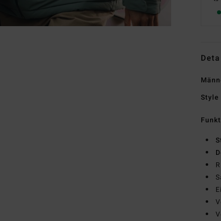
Deta
Männe
Style
Funk
S
D
R
S
E
V
V