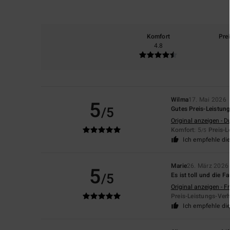
Komfort
Pre
4.8
Wilma
17. Mai 2026
5
/5
Gutes Preis-Leistung
Original anzeigen - D
Komfort
: 5
Preis-L
/5
Ich empfehle di
Marie
26. März 2026
5
/5
Es ist toll und die F
Original anzeigen - F
Preis-Leistungs-Verh
Ich empfehle di