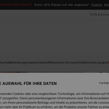
DOPPELTER RABATT
Extra 25% Rabatt auf alle angebote*
Damen
He
Hilfe & Kont
Startsei
shorts
Bekleidung
Accessoires
Surf
Adventure Division
Kollektionen
Jungen
ÖK
Poi
Männe
NE AUSWAHL FÜR IHRE DATEN
Fortfah
4.6
erwenden Cookies oder eine vergleichbare Technologie, um Informationen auf I
ECO-B
f zuzugreifen. Diese personenbezogenen Informationen (wie Ihre Browserdaten
 um Ihnen personalisierte Beiträge und Inhalte zu präsentieren, um die Leist
CHF 1
um mehr über ihr Publikum zu erfahren, um die Produkte unserer Partner zu ent