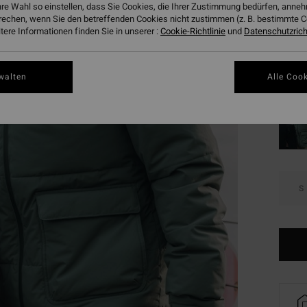
CHF
hre Wahl so einstellen, dass Sie Cookies, die Ihrer Zustimmung bedürfen, ann
rechen, wenn Sie den betreffenden Cookies nicht zustimmen (z. B. bestimmte 
SALE
ere Informationen finden Sie in unserer :
Cookie-Richtlinie
und
Datenschutzricht
DOPPE
Farbe
walten
Alle Cook
S