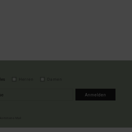
les
Herren
Damen
Anmelden
illkommens-Mail