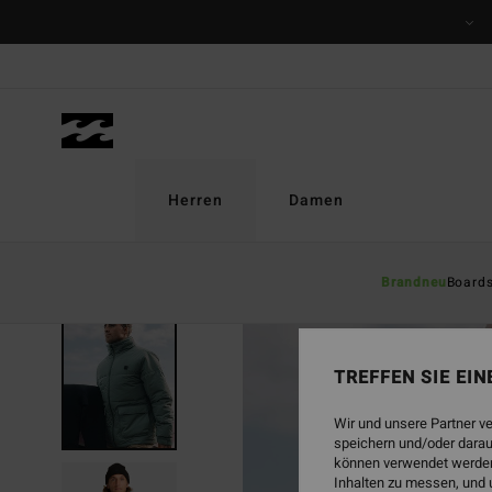
Direkt
zur
Produktinformation
springen
Herren
Damen
Brandneu
Board
TREFFEN SIE EI
Wir und unsere Partner v
speichern und/oder darau
können verwendet werden,
Inhalten zu messen, und 