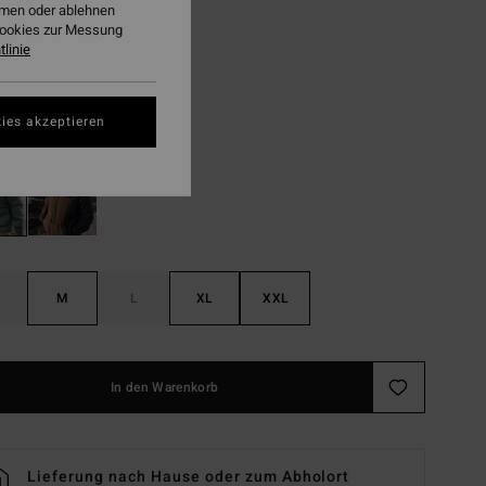
 74,62
ehmen oder ablehnen
Cookies zur Messung
linie
LTER RABATT EXTRA 25%
Hunter
ies akzeptieren
M
L
XL
XXL
In den Warenkorb
Lieferung nach Hause oder zum Abholort