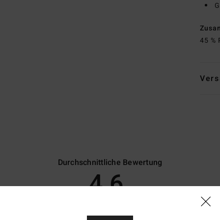
G
Zusa
45 % 
Vers
Durchschnittliche Bewertung
4.6
/5