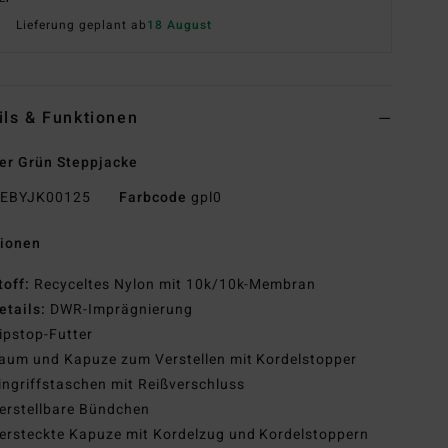
Lieferung geplant ab
18 August
ils & Funktionen
r Grün Steppjacke
EBYJK00125
Farbcode
gpl0
tionen
toff:
Recyceltes Nylon mit 10k/10k-Membran
etails:
DWR-Imprägnierung
ipstop-Futter
aum und Kapuze zum Verstellen mit Kordelstopper
ingriffstaschen mit Reißverschluss
erstellbare Bündchen
ersteckte Kapuze mit Kordelzug und Kordelstoppern