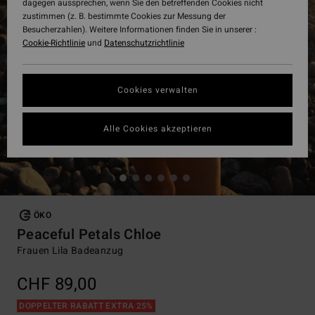
dagegen aussprechen, wenn Sie den betreffenden Cookies nicht
zustimmen (z. B. bestimmte Cookies zur Messung der
Besucherzahlen). Weitere Informationen finden Sie in unserer :
Cookie-Richtlinie
und
Datenschutzrichtlinie
Cookies verwalten
Alle Cookies akzeptieren
ÖKO
Peaceful Petals Chloe
Frauen Lila Badeanzug
CHF 89,00
DOPPELTER RABATT EXTRA 25%