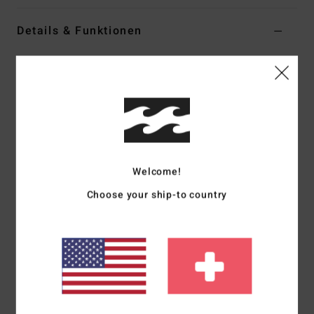
Details & Funktionen
Frauen Lila Badeanzug
Style
24O301507
Farbcode
ams
Funktionen
Material:
Tanlines-Rippstrick aus 91 % recyceltem
Polyester und 9 % Elastan
Welcome!
Form:
Chloe-Einteiler
Choose your ship-to country
Hals:
Rundhalsausschnitt
Bedeckung:
Hike, knappe Bedeckung
Beine:
Hohe Beinausschnitte
Träger:
Verstellbare Ring- und Schieberiemen
Logo:
Gesticktes Logo
Weitere Merkmale:
Körbchen mit Einsätzen