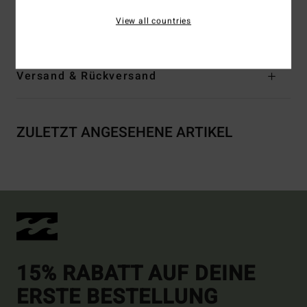
Zusammensetzung
91 % recyceltes Polyester / 9 %
View all countries
Elastan
Versand & Rückversand
ZULETZT ANGESEHENE ARTIKEL
15% RABATT AUF DEINE
ERSTE BESTELLUNG