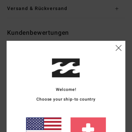
Versand & Rückversand
Kundenbewertungen
Durchschnittliche Bewertung
4.5
/5
basierend auf
2 verifizierten Bewertungen
seit Dezember 2025
Welcome!
100% unserer Kunden empfehlen dieses Produkt
Choose your ship-to country
Komfort
Preis-Leistungs-Verhältnis
5.0
4.0