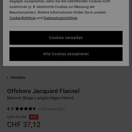
dagegen aussprechen, wenn Sie den betreffenden Cookies nicht
zustimmen (z. B. bestimmte Cookies zur Messung der
Besucherzahlen). Weitere Informationen finden Sie in unserer :
Cookie-Richtlinie
und
Datenschutzrichtlinie
Cookies verwalten
Alle Cookies akzeptieren
Hemden
Offshore Jacquard Flannel
Männer Beige Langärmliges Hemd
4.5
(2 Bewertungen)
CHF 99,00
63%
CHF 37,12