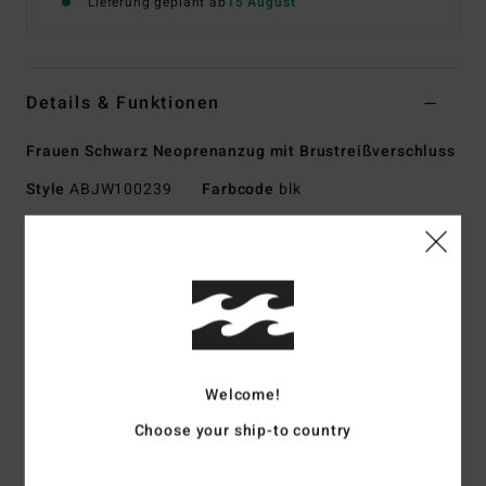
Lieferung geplant ab
15 August
Details & Funktionen
Frauen Schwarz Neoprenanzug mit Brustreißverschluss
Style
ABJW100239
Farbcode
blk
Funktionen
Kollektion:
Absolute Core
Außenmaterial:
Recyceltes Superflex
Schaumstoff:
Superleichter Schaumstoff [Teilweise
Recycelt]
Innenmaterial:
Graphene Pro recycelter Stretch-Jersey
Welcome!
Dicke:
4/3 Mm
Choose your ship-to country
Anziehsystem:
Reißverschluss Auf Der Brust
Außennähte:
Geklebt und blind vernäht (GBS)