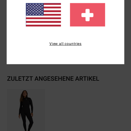
Innennähte:
Verstärktes Melco-Punktband
Kleber: Aqua Alpha auf Wasserbasis
Zusammensetzung
[Hauptstoff] 87 % recycelter
Polyester, 13 % recyceltes Elastan
View all countries
Versand & Rückversand
ZULETZT ANGESEHENE ARTIKEL