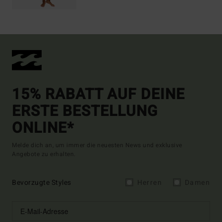
15% RABATT AUF DEINE
ERSTE BESTELLUNG
ONLINE*
Melde dich an, um immer die neuesten News und exklusive
Angebote zu erhalten.
Bevorzugte Styles
Herren
Damen