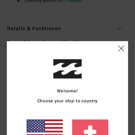
Lieferung geplant ab
17 August
Details & Funktionen
Frauen Schwarz Hose mit Slim Fit
Style
EBJNP00156
Farbcode
bpb
Funktionen
Material:
Stoff Aus Baumwolle Und Elastan
Passform:
Schmal An Der Hüfte, Weites Bein
Welcome!
Hosenschlitz mit Knöpfen
Choose your ship-to country
Ausgefranster Saum
Logo-Fähnchen
Zusammensetzung
[Hauptstoff] 99 % Baumwolle, 1 %
Elastan