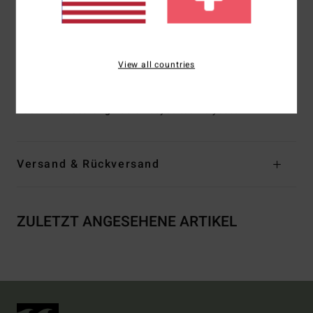
Logo:
Adventure-Division-Logolabels
Weitere Merkmale:
Kontrastfarbener Ripstop an der
Tasche
Elastischer Kordelzug am Bund
View all countries
Gewebtes Jacquardband mit Wellenmuster am Kragen
Zusammensetzung
100% Recyceltes Polyester
Versand & Rückversand
ZULETZT ANGESEHENE ARTIKEL