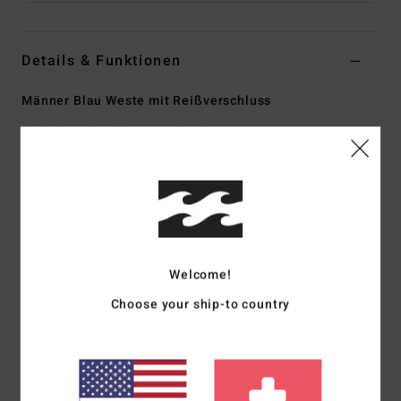
Details & Funktionen
Männer Blau Weste mit Reißverschluss
Style
24A181500
Farbcode
nvy
Funktionen
Kollektion:
Adventure-Division-Kollektion
Material:
Fleece-Stoff aus 100 % recyceltem Polyester
[240 g/m2]
Welcome!
Recycler-Performance-Stoff mit 4-Way-Stretch aus
recycelten PET-Plastikflaschen
Choose your ship-to country
Hals:
Stehkragen
Verschluss:
Durchgehender Reißverschluss vorne
Taschen:
Taschen vorne
Brusttasche