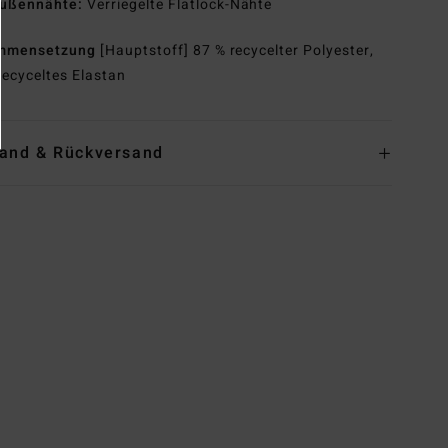
ußennähte:
Verriegelte Flatlock-Nähte
mmensetzung
[Hauptstoff] 87 % recycelter Polyester,
recyceltes Elastan
and & Rückversand