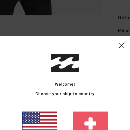
Deta
Männe
Style
Funk
S
M
Auß
Welcome!
I
Choose your ship-to country
N
Foam
S
G
V