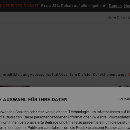
DOPPELTER RABATT
Extra 25% Rabatt auf alle angebote*
Damen
He
Hilfe & Kont
Startsei
shorts
Bekleidung
Accessoires
Surf
Adventure Division
Kollektionen
Jungen
ÖK
2/2
Männe
NE AUSWAHL FÜR IHRE DATEN
Fortfah
ECO-B
erwenden Cookies oder eine vergleichbare Technologie, um Informationen auf I
CHF
f zuzugreifen. Diese personenbezogenen Informationen (wie Ihre Browserdaten
 um Ihnen personalisierte Beiträge und Inhalte zu präsentieren, um die Leist
um mehr über ihr Publikum zu erfahren, um die Produkte unserer Partner zu ent