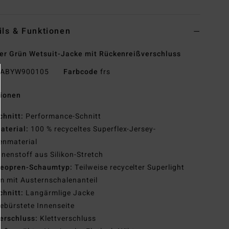
ils & Funktionen
r Grün Wetsuit-Jacke mit Rückenreißverschluss
ABYW900105
Farbcode
frs
tionen
chnitt:
Performance-Schnitt
aterial:
100 % recyceltes Superflex-Jersey-
enmaterial
nnenstoff aus Silikon-Stretch
eopren-Schaumtyp:
Teilweise recycelter Superlight
 mit Austernschalenanteil
chnitt:
Langärmlige Jacke
ebürstete Innenseite
erschluss:
Klettverschluss