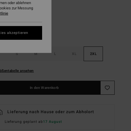
ehmen oder ablehnen
Forest
Cookies zur Messung
linie
ies akzeptieren
S
M
L
XL
2XL
ößentabelle ansehen
In den Warenkorb
Lieferung nach Hause oder zum Abholort
Lieferung geplant ab
17 August