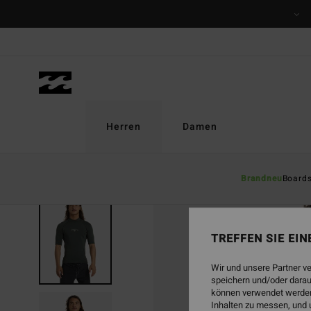
Direkt
zur
Produktinformation
springen
Herren
Damen
Brandneu
Board
TREFFEN SIE EI
Wir und unsere Partner v
speichern und/oder darau
können verwendet werden,
Inhalten zu messen, und 