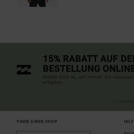
15% RABATT AUF DE
BESTELLUNG ONLIN
Melde dich an, um immer die neueste
erhalten.
(*) Angebot gü
FINDE EINEN SHOP
HIL
Beste