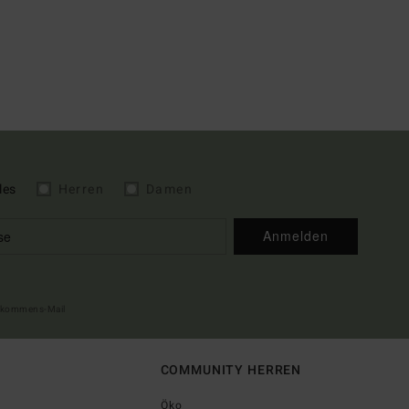
les
Herren
Damen
Anmelden
illkommens-Mail
COMMUNITY HERREN
Öko