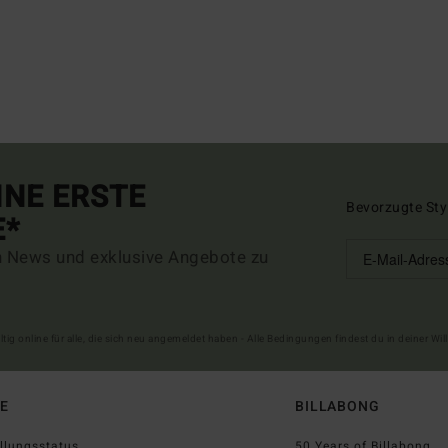
INE ERSTE
Bevorzugte Sty
E*
n News und exklusive Angebote zu
ltig online für alle, die sich neu angemeldet haben - Alle Bedingungen findest du in deiner W
FE
BILLABONG
llungsstatus
50 Years of Billabong