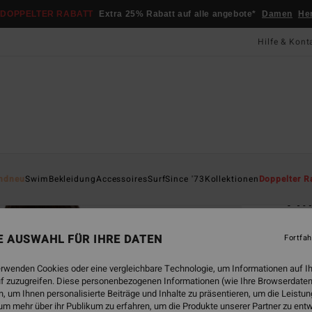
DOPPELTER RABATT
Extra 25% Rabatt auf alle angebote*
Damen
He
Hilfe & Kont
Startsei
ndneu
Swim
Bekleidung
Accessoires
Surf
Since '73
Kollektionen
Doppelter R
Twi
Fraue
NE AUSWAHL FÜR IHRE DATEN
Fortfah
CHF 4
CHF
erwenden Cookies oder eine vergleichbare Technologie, um Informationen auf I
f zuzugreifen. Diese personenbezogenen Informationen (wie Ihre Browserdaten
SALE
 um Ihnen personalisierte Beiträge und Inhalte zu präsentieren, um die Leist
um mehr über ihr Publikum zu erfahren, um die Produkte unserer Partner zu ent
DOPPE