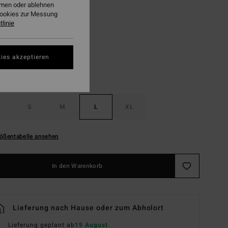
ehmen oder ablehnen
Cookies zur Messung
Esspresso
linie
ies akzeptieren
S
M
L
XL
ößentabelle ansehen
In den Warenkorb
Lieferung nach Hause oder zum Abholort
Lieferung geplant ab
19 August