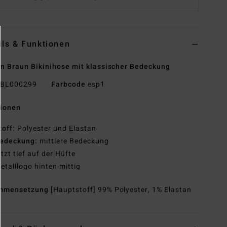
ils & Funktionen
n Braun Bikinihose mit klassischer Bedeckung
BL000299
Farbcode
esp1
tionen
toff:
Polyester und Elastan
edeckung:
mittlere Bedeckung
itzt tief auf der Hüfte
etalllogo hinten mittig
mmensetzung
[Hauptstoff] 99% Polyester, 1% Elastan