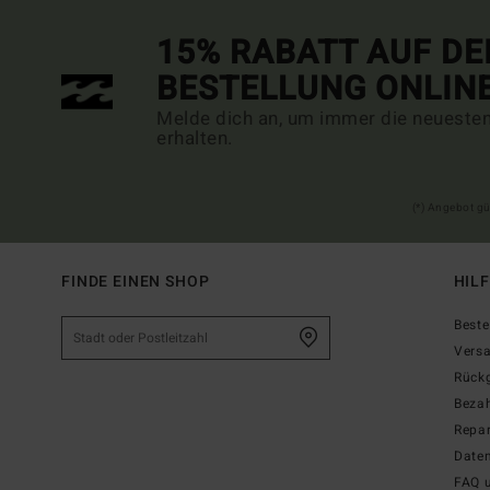
15% RABATT AUF DE
BESTELLUNG ONLIN
Melde dich an, um immer die neueste
erhalten.
(*) Angebot gü
FINDE EINEN SHOP
HIL
Beste
Vers
Rück
Beza
Repar
Date
FAQ 