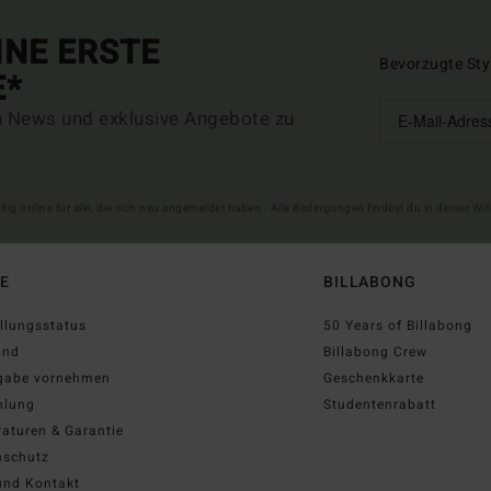
INE ERSTE
Bevorzugte Sty
E*
n News und exklusive Angebote zu
ltig online für alle, die sich neu angemeldet haben - Alle Bedingungen findest du in deiner W
FE
BILLABONG
llungsstatus
50 Years of Billabong
and
Billabong Crew
gabe vornehmen
Geschenkkarte
hlung
Studentenrabatt
aturen & Garantie
nschutz
und Kontakt