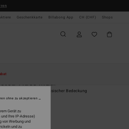
rren
aktiere
Geschenkkarte
Billabong App
CH (CHF)
Shops
te
Damen
Swim
Bikinihosen
abat
sted Tides Maui
n Braun Bikinihose mit klassischer Bedeckung
ren ohne zu akzeptieren
5,00
48%
 23,62
hrem Gerät zu
 und Ihre IP-Adresse)
ung von Werbung und
wickeln und zu
LTER RABATT EXTRA 25%