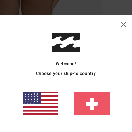
Deta
Fraue
Style
Funk
Welcome!
Choose your ship-to country
S
B
S
M
Zusa