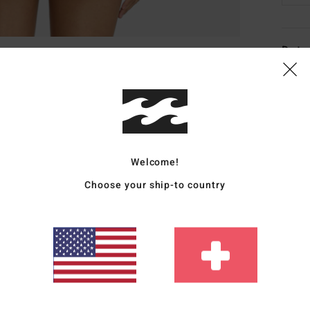
Deta
Women
Style
Funk
Welcome!
F
C
Choose your ship-to country
R
B
sea
Zusa
Elast