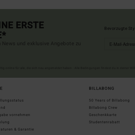
INE ERSTE
Bevorzugte Sty
E*
n News und exklusive Angebote zu
ltig online für alle, die sich neu angemeldet haben - Alle Bedingungen findest du in deiner W
FE
BILLABONG
llungsstatus
50 Years of Billabong
and
Billabong Crew
gabe vornehmen
Geschenkkarte
hlung
Studentenrabatt
aturen & Garantie