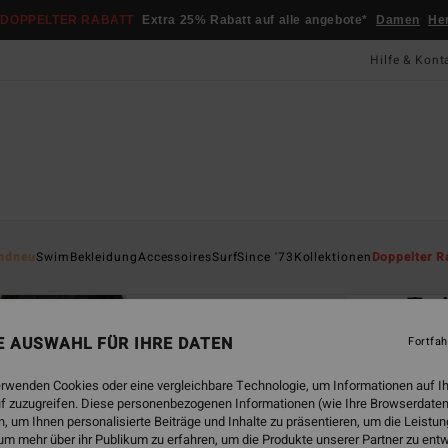
DOPPELTER RABATT
Extra 25% Rabatt auf alle angebote*
Damen
He
Hilfe & Kont
Startsei
ndneu
Swim
Bekleidung
Accessoires
Surf
Since '73
Kollektionen
Doppelter R
ÖK
Twi
Women
NE AUSWAHL FÜR IHRE DATEN
Fortfah
CHF 4
erwenden Cookies oder eine vergleichbare Technologie, um Informationen auf I
CHF
f zuzugreifen. Diese personenbezogenen Informationen (wie Ihre Browserdaten
 um Ihnen personalisierte Beiträge und Inhalte zu präsentieren, um die Leist
SALE
um mehr über ihr Publikum zu erfahren, um die Produkte unserer Partner zu ent