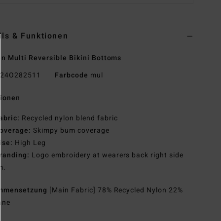
ils & Funktionen
 Multi Reversible Bikini Bottoms
24O282511
Farbcode
mul
tionen
abric:
Recycled nylon blend fabric
overage:
Skimpy bum coverage
ise:
High Leg
randing:
Logo embroidery at wearers back right side
m.
mmensetzung
[Main Fabric] 78% Recycled Nylon 22%
ane