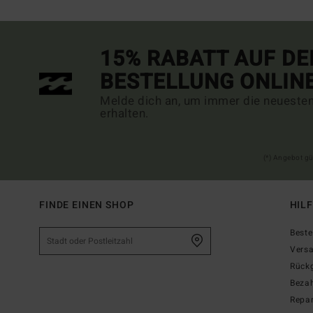
15% RABATT AUF DE
BESTELLUNG ONLIN
Melde dich an, um immer die neueste
erhalten.
(*) Angebot gü
FINDE EINEN SHOP
HIL
Beste
Vers
Rück
Beza
Repar