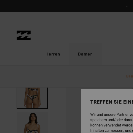
Direkt
zur
Produktinformation
springen
Herren
Damen
Bra
TREFFEN SIE EI
Wir und unsere Partner v
speichern und/oder darau
können verwendet werden,
Inhalten zu messen, und 