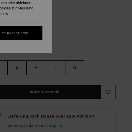
ehmen oder ablehnen
LTER RABATT EXTRA 25%
Cookies zur Messung
linie
Multi
ies akzeptieren
S
M
L
XL
In den Warenkorb
Lieferung nach Hause oder zum Abholort
Lieferung geplant ab
15 August