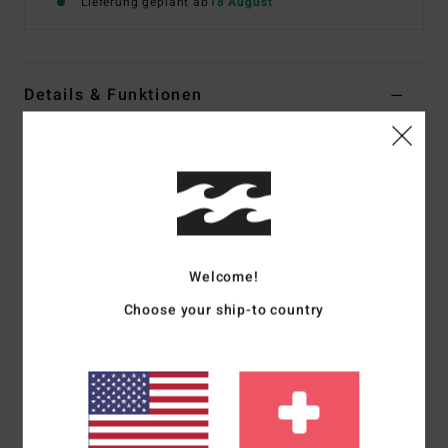
Lieferung geplant ab
18 August
Details & Funktionen
Männer Gelb T-Shirt
Style
C1SS62BIP2
Farbcode
mus
Funktionen
Stoff:
BaumwollStoff [160 g/m2]
Welcome!
Passform:
klassischer, komfortabler Regular Fit
Choose your ship-to country
Kragen:
Rundhalsausschnitt
Logo-Label mit Grafik auf der Brusttasche
Zusammensetzung
100 % Baumwolle