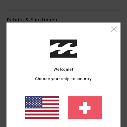
Details & Funktionen
Männer Schwarz Sandalen
Style
ABYL100027
Farbcode
sth
Funktionen
Stoff:
EVA-Gummi-PVC-Mischgewebe
Welcome!
Obermaterial:
SEBS mit erhobenem Billabong-Schriftzug
Choose your ship-to country
Fußbett:
Bedrucktes Fußbett
Einlegesohle:
Einlegesohle aus recyceltem EVA/Gummi
Innensohle mit Hexagon-Struktur für besseren Halt
Außensohle:
Vorgeformte EVA-Außensohle mit
Wellenlogo
Weitere Merkmale: Verkauft nach Farbe in den Größen: 8,
9, 10, 11, 12, 13