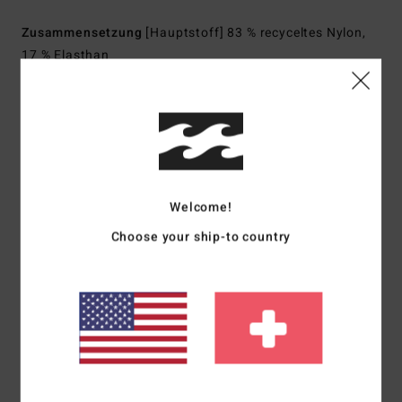
Zusammensetzung
[Hauptstoff] 83 % recyceltes Nylon,
17 % Elasthan
Versand & Rückversand
Kundenbewertungen
Welcome!
Choose your ship-to country
Durchschnittliche Bewertung
4.0
/5
basierend auf
1 verifizierten Bewertungen
seit Juni 2026
100% unserer Kunden empfehlen dieses Produkt