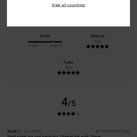
View all countries
Komfort
Preis-Leistungs-Verhältnis
4.0
4.0
Größe
Material
5.0
Zu klein
Zu groß
Farbe
5.0
4
/5
Sarah
28. Juni 2026
Verifizierter Kauf
Sieht super aus und passt gut. Oberteil hat auch Träger