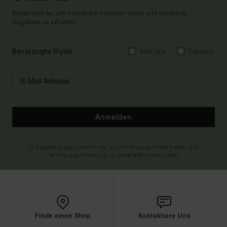
Melde dich an, um immer die neuesten News und exklusive
Angebote zu erhalten.
Bevorzugte Styles
Herren
Damen
Anmelden
(*) Angebot gültig online für alle, die sich neu angemeldet haben - Alle
Bedingungen findest du in deiner Willkommens-Mail
Finde einen Shop
Kontaktiere Uns