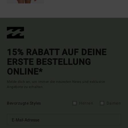
15% RABATT AUF DEINE
ERSTE BESTELLUNG
ONLINE*
Melde dich an, um immer die neuesten News und exklusive
Angebote zu erhalten.
Bevorzugte Styles
Herren
Damen