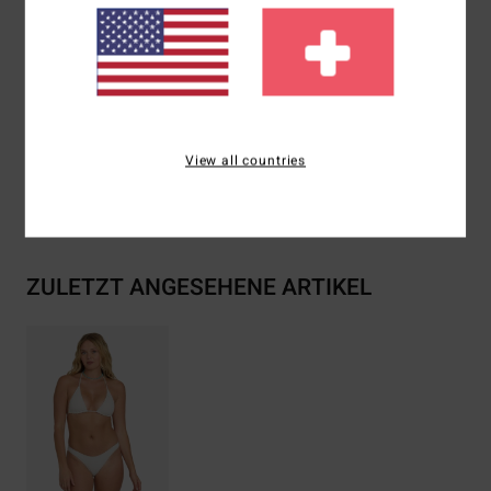
Herausnehmbare Körbchen
Metall-Logo an der Seite
Zusammensetzung
[Hauptstoff] 69 % recyceltes
Polyester, 23 % Polyester, 8 % Elastan
View all countries
Versand & Rückversand
ZULETZT ANGESEHENE ARTIKEL