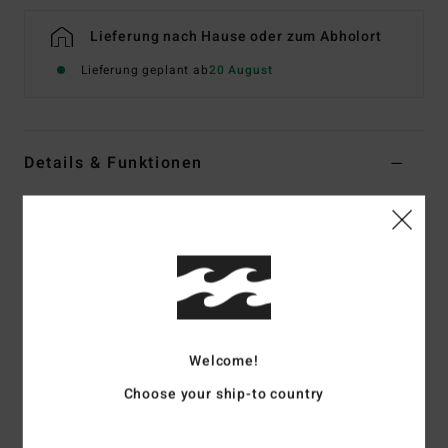
Lieferung nach Hause oder zum Abholort
Lieferung geplant ab
20 August
Details & Funktionen
Frauen Weiss Triangle-Bikinioberteil
Style
BL000276
Farbcode
scs1
Funktionen
Stoff:
Mischgewebe aus recyceltem Polyester, Polyester
und Elastan
Welcome!
Mittlere Bedeckung
Choose your ship-to country
Schnürung im Nacken und in der Rückenmitte für
optimale Verstellbarkeit