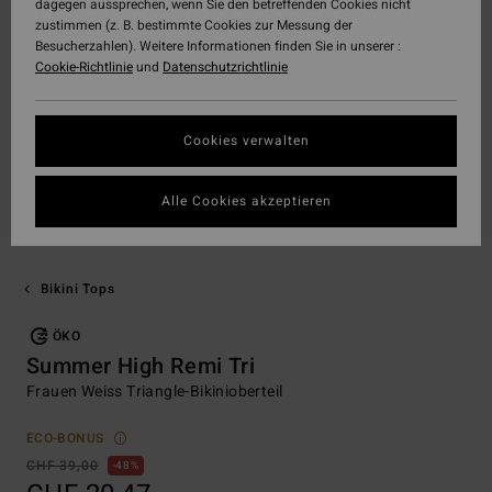
dagegen aussprechen, wenn Sie den betreffenden Cookies nicht
zustimmen (z. B. bestimmte Cookies zur Messung der
Besucherzahlen). Weitere Informationen finden Sie in unserer :
Cookie-Richtlinie
und
Datenschutzrichtlinie
Cookies verwalten
Alle Cookies akzeptieren
Bikini Tops
ÖKO
Summer High Remi Tri
Frauen Weiss Triangle-Bikinioberteil
ECO-BONUS
CHF 39,00
48%