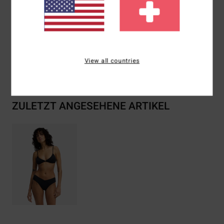
Zusammensetzung
[Hauptstoff] 86% Recycled Polyamid,
14% Elastan
View all countries
Versand & Rückversand
ZULETZT ANGESEHENE ARTIKEL