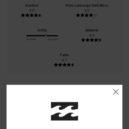
Komfort
Preis-Leistungs-Verhältnis
4.5
4.2
Größe
Material
4.5
Zu klein
Zu groß
Farbe
4.7
4
/5
Micharl
25. Juli 2026
Verifizierter Kauf
EMail