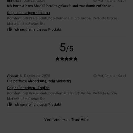
IRENE
23. Januar 2026
Verifizierter Kauf
Ich hatte dieses Modell bereits gekauft und war damit zufrieden.
Original anzeigen - Italiano
Komfort
: 5
Preis-Leistungs-Verhältnis
: 5
Größe
: Perfekte Größe
/5
/5
Material
: 5
Farbe
: 5
/5
/5
Ich empfehle dieses Produkt
5
/5
Alyssa
10. Dezember 2025
Verifizierter Kauf
Die perfekte Abdeckung, sehr vielseitig
Original anzeigen - English
Komfort
: 5
Preis-Leistungs-Verhältnis
: 5
Größe
: Perfekte Größe
/5
/5
Material
: 5
Farbe
: 5
/5
/5
Ich empfehle dieses Produkt
Verifiziert von
TrustVille