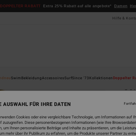
DOPPELTER RABATT
Extra 25% Rabatt auf alle angebote*
Damen
He
Hilfe & Kont
Startsei
ndneu
Swim
Bekleidung
Accessoires
Surf
Since '73
Kollektionen
Doppelter R
Sof
Fraue
NE AUSWAHL FÜR IHRE DATEN
Fortfah
CHF
erwenden Cookies oder eine vergleichbare Technologie, um Informationen auf I
f zuzugreifen. Diese personenbezogenen Informationen (wie Ihre Browserdaten
 um Ihnen personalisierte Beiträge und Inhalte zu präsentieren, um die Leist
Farbe
um mehr über ihr Publikum zu erfahren, um die Produkte unserer Partner zu ent