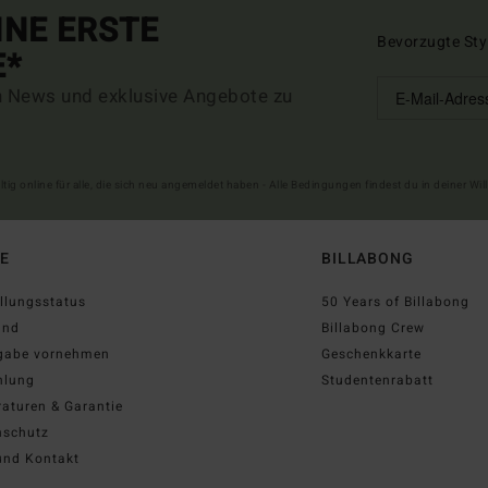
INE ERSTE
Bevorzugte Sty
E*
n News und exklusive Angebote zu
ltig online für alle, die sich neu angemeldet haben - Alle Bedingungen findest du in deiner W
FE
BILLABONG
llungsstatus
50 Years of Billabong
and
Billabong Crew
gabe vornehmen
Geschenkkarte
hlung
Studentenrabatt
aturen & Garantie
nschutz
und Kontakt