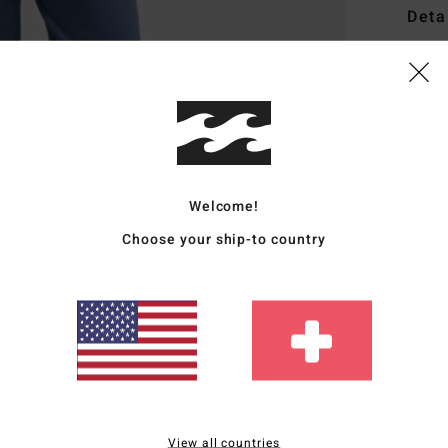
Deta
Fraue
Style
Funk
M
Welcome!
Acry
P
Choose your ship-to country
G
L
Zusa
4 % E
Vers
View all countries