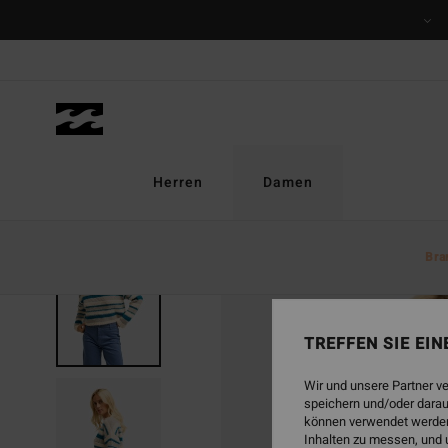
Direkt
zur
Produktinformation
springen
Herren
Damen
Bra
BRANDNEU
TREFFEN SIE EI
Wir und unsere Partner v
speichern und/oder darau
können verwendet werden,
Inhalten zu messen, und 