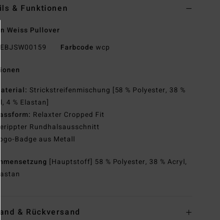
ils & Funktionen
n Weiss Pullover
EBJSW00159
Farbcode
wcp
tionen
aterial:
Strickstreifenmischung [58 % Polyester, 38 %
l, 4 % Elastan]
assform:
Relaxter Cropped Fit
erippter Rundhalsausschnitt
ogo-Badge aus Metall
mmensetzung
[Hauptstoff] 58 % Polyester, 38 % Acryl,
lastan
and & Rückversand