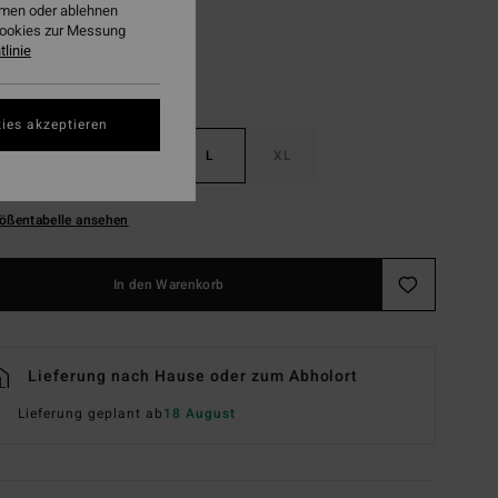
ehmen oder ablehnen
Cookies zur Messung
linie
ies akzeptieren
S
M
L
XL
ößentabelle ansehen
In den Warenkorb
Lieferung nach Hause oder zum Abholort
Lieferung geplant ab
18 August