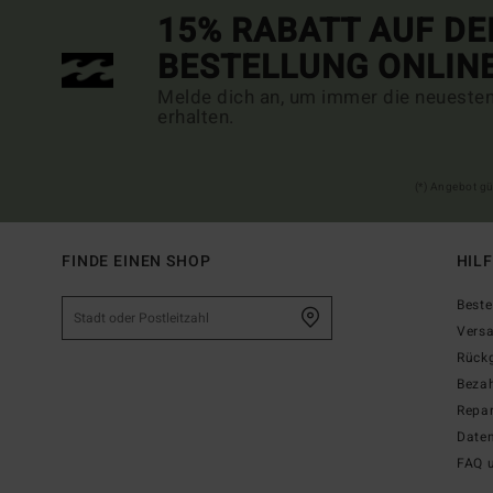
15% RABATT AUF DE
BESTELLUNG ONLIN
Melde dich an, um immer die neueste
erhalten.
(*) Angebot gü
FINDE EINEN SHOP
HIL
Beste
Vers
Rück
Beza
Repar
Date
FAQ 