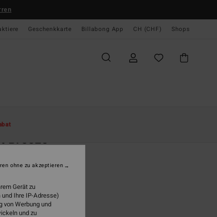
rren
aktiere
Geschenkkarte
Billabong App
CH (CHF)
Shops
te
Damen
Bekleidung
Pullover
abat
t Breeze
n Weiss Pullover
ren ohne zu akzeptieren
 79,00
hrem Gerät zu
 und Ihre IP-Adresse)
ung von Werbung und
Whitecap
wickeln und zu