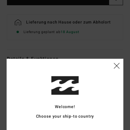
Lieferung nach Hause oder zum Abholort
Lieferung geplant ab
18 August
Details & Funktionen
Männer Schwarz Fleece mit Halbreißverschluss
Style
EBYPF03002
Farbcode
rav
Funktionen
Welcome!
Material:
Sherpa-Imitat [350 g/m²]
Taschen für die Hände
Choose your ship-to country
Logo-Stickerei auf der Brust
Gewebtes Jacquard-Wellenband an Taschen,