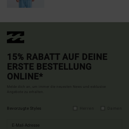
15% RABATT AUF DEINE
ERSTE BESTELLUNG
ONLINE*
Melde dich an, um immer die neuesten News und exklusive
Angebote zu erhalten.
Bevorzugte Styles
Herren
Damen