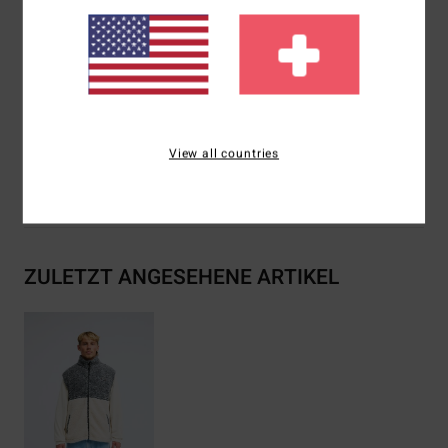
Brust/Rücken und Nacken
Elastischer Verschluss am Bund
Zusammensetzung
[Hauptstoff] 100 % recyceltes
Polyester
View all countries
Versand & Rückversand
ZULETZT ANGESEHENE ARTIKEL