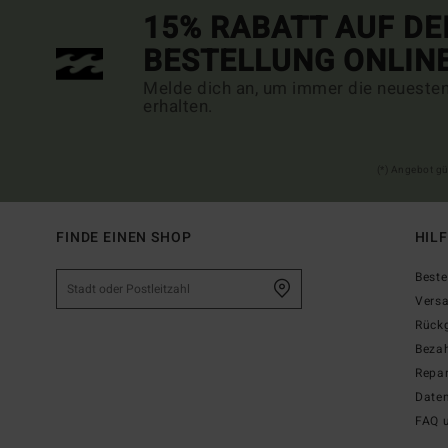
15% RABATT AUF DE
BESTELLUNG ONLIN
Melde dich an, um immer die neueste
erhalten.
(*) Angebot gü
FINDE EINEN SHOP
HIL
Beste
Vers
Rück
Beza
Repar
Date
FAQ 