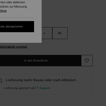
ehmen oder ablehnen
Cookies zur Messung
linie
ies akzeptieren
S
M
L
XL
ößentabelle ansehen
In den Warenkorb
Lieferung nach Hause oder zum Abholort
Lieferung geplant ab
17 August