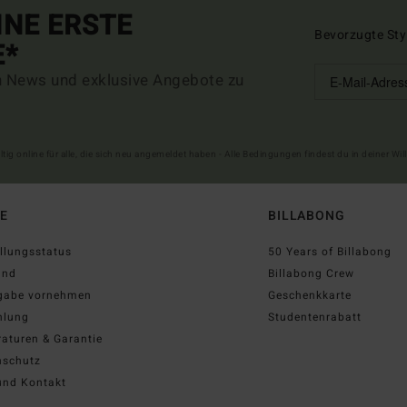
INE ERSTE
Bevorzugte Sty
E*
n News und exklusive Angebote zu
ltig online für alle, die sich neu angemeldet haben - Alle Bedingungen findest du in deiner W
FE
BILLABONG
llungsstatus
50 Years of Billabong
and
Billabong Crew
gabe vornehmen
Geschenkkarte
hlung
Studentenrabatt
aturen & Garantie
nschutz
und Kontakt