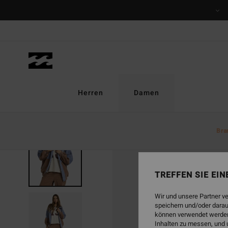
Direkt
zur
Produktinformation
springen
Herren
Damen
Bra
TREFFEN SIE EI
Wir und unsere Partner v
speichern und/oder darau
können verwendet werden,
Inhalten zu messen, und 