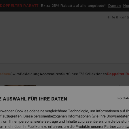
DOPPELTER RABATT
Extra 25% Rabatt auf alle angebote*
Damen
He
Hilfe & Kont
Startsei
ndneu
Swim
Bekleidung
Accessoires
Surf
Since '73
Kollektionen
Doppelter R
Sin
Fraue
NE AUSWAHL FÜR IHRE DATEN
Fortfah
CHF
erwenden Cookies oder eine vergleichbare Technologie, um Informationen auf I
f zuzugreifen. Diese personenbezogenen Informationen (wie Ihre Browserdaten
 um Ihnen personalisierte Beiträge und Inhalte zu präsentieren, um die Leist
Farbe
um mehr über ihr Publikum zu erfahren, um die Produkte unserer Partner zu ent