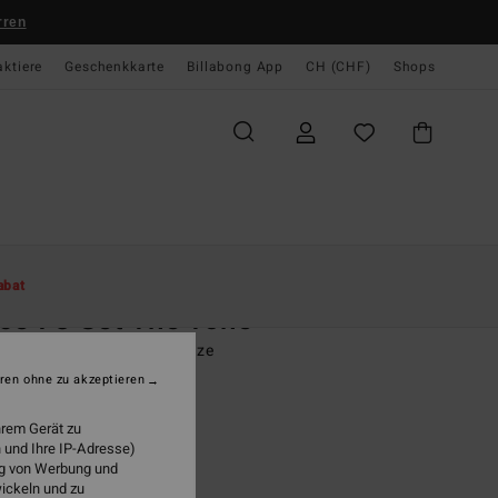
rren
aktiere
Geschenkkarte
Billabong App
CH (CHF)
Shops
te
Damen
Bekleidung
Jacken & Mäntel
abat
ce 73 Set The Tone
n Multi Cordjacke mit Kapuze
ren ohne zu akzeptieren
 139,00
hrem Gerät zu
 und Ihre IP-Adresse)
ung von Werbung und
Multi
wickeln und zu