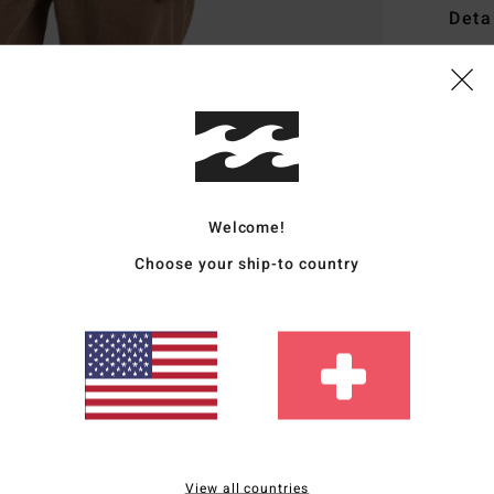
Deta
Fraue
Style
Funk
P
Welcome!
K
F
Choose your ship-to country
T
V
G
Zusa
Vers
View all countries