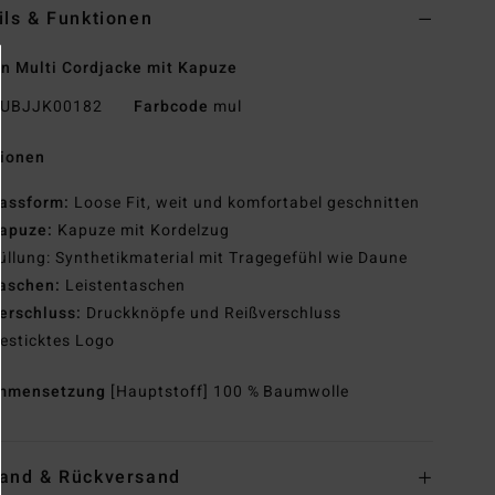
ils & Funktionen
n Multi Cordjacke mit Kapuze
UBJJK00182
Farbcode
mul
tionen
assform:
Loose Fit, weit und komfortabel geschnitten
apuze:
Kapuze mit Kordelzug
üllung: Synthetikmaterial mit Tragegefühl wie Daune
aschen:
Leistentaschen
erschluss:
Druckknöpfe und Reißverschluss
esticktes Logo
mmensetzung
[Hauptstoff] 100 % Baumwolle
and & Rückversand