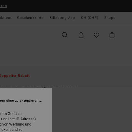
rren
aktiere
Geschenkkarte
Billabong App
CH (CHF)
Shops
te
Herren
Accessoires
Hüte & Caps
Doppelter Rabatt
ce 73 Burleigh Boonie
r Beige Sonnenhut
ren ohne zu akzeptieren
 45,00
hrem Gerät zu
 und Ihre IP-Adresse)
ung von Werbung und
Oatmeal
wickeln und zu