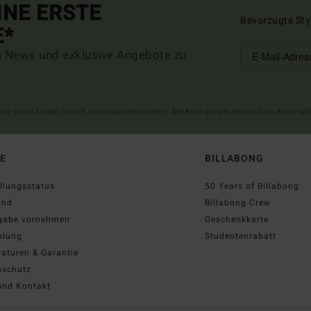
INE ERSTE
Bevorzugte Sty
E*
n News und exklusive Angebote zu
ltig online für alle, die sich neu angemeldet haben - Alle Bedingungen findest du in deiner W
FE
BILLABONG
llungsstatus
50 Years of Billabong
and
Billabong Crew
gabe vornehmen
Geschenkkarte
hlung
Studentenrabatt
aturen & Garantie
nschutz
und Kontakt