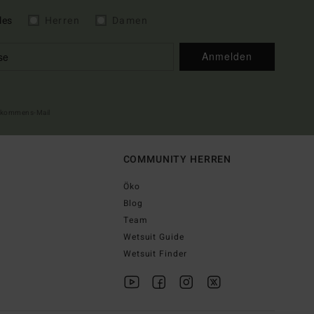
les
Herren
Damen
Anmelden
illkommens-Mail
COMMUNITY HERREN
Öko
Blog
Team
Wetsuit Guide
Wetsuit Finder