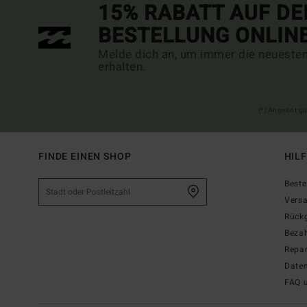
15% RABATT AUF DE
BESTELLUNG ONLIN
Melde dich an, um immer die neueste
erhalten.
(*) Angebot gü
FINDE EINEN SHOP
HIL
Beste
Vers
Rück
Beza
Repar
Date
FAQ 