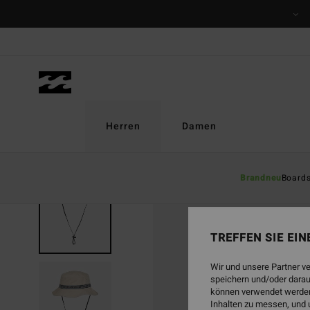
Direkt
zur
Produktinformation
springen
Herren
Damen
Brandneu
Board
BRANDNEU
TREFFEN SIE EI
Wir und unsere Partner v
speichern und/oder darau
können verwendet werden,
Inhalten zu messen, und 