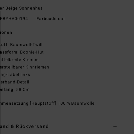
er Beige Sonnenhut
EBYHA00194
Farbcode
oat
tionen
toff:
Baumwoll-Twill
assform:
Boonie-Hut
ittelbreite Krempe
erstellbarer Kinnriemen
lag-Label links
ierband-Detail
mfang:
58 Cm
mmensetzung
[Hauptstoff] 100 % Baumwolle
and & Rückversand