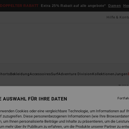
DOPPELTER RABATT
Extra 25% Rabatt auf alle angebote*
Damen
He
Hilfe & Kont
Startsei
shorts
Bekleidung
Accessoires
Surf
Adventure Division
Kollektionen
Jungen
Sin
Männe
NE AUSWAHL FÜR IHRE DATEN
Fortfah
CHF
erwenden Cookies oder eine vergleichbare Technologie, um Informationen auf I
f zuzugreifen. Diese personenbezogenen Informationen (wie Ihre Browserdaten
 um Ihnen personalisierte Beiträge und Inhalte zu präsentieren, um die Leist
Farbe
um mehr über ihr Publikum zu erfahren, um die Produkte unserer Partner zu ent