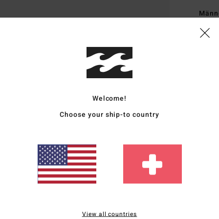
Männ
Style
Funk
S
P
M
Welcome!
V
Choose your ship-to country
F
Z
U
Zusa
Vers
View all countries