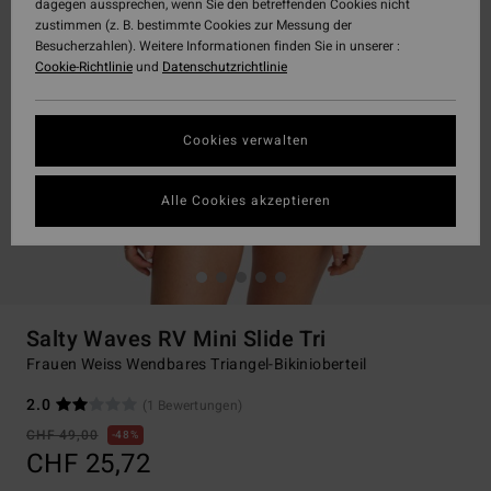
dagegen aussprechen, wenn Sie den betreffenden Cookies nicht
zustimmen (z. B. bestimmte Cookies zur Messung der
Besucherzahlen). Weitere Informationen finden Sie in unserer :
Cookie-Richtlinie
und
Datenschutzrichtlinie
Cookies verwalten
Alle Cookies akzeptieren
Salty Waves RV Mini Slide Tri
Frauen Weiss Wendbares Triangel-Bikinioberteil
2.0
(1 Bewertungen)
CHF 49,00
48%
CHF 25,72