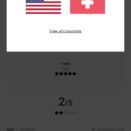
Komfort
Preis-Leistungs-Verhältnis
1.0
5.0
View all countries
Größe
Material
5.0
Zu klein
Zu groß
Farbe
5.0
2
/5
Nell
17. Juli 2026
Verifizierter Kauf