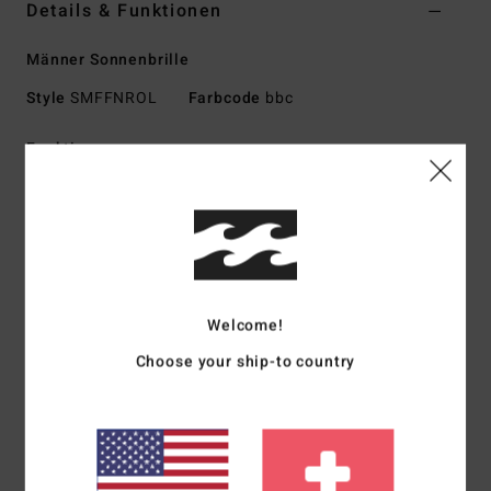
Details & Funktionen
Männer Sonnenbrille
Style
SMFFNROL
Farbcode
bbc
Funktionen
Große Größe
Nylon-Grilamid-Rahmen
Italienische Scharniere aus Edelstahl
Schlagfestes Polycarbonat-Glas
Sphärisches Glas mit Basiskurve 4
Welcome!
100 % UV-Schutz
Hergestellt in Italien
Choose your ship-to country
Download der
Konformitätserklärung
Zusammensetzung
73 % Nylon, 23 % Polycarbonat, 2 %
Metall, 2 % Zinklegierung